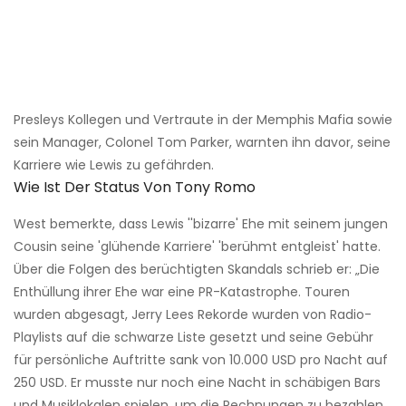
Presleys Kollegen und Vertraute in der Memphis Mafia sowie
sein Manager, Colonel Tom Parker, warnten ihn davor, seine
Karriere wie Lewis zu gefährden.
Wie Ist Der Status Von Tony Romo
West bemerkte, dass Lewis ''bizarre' Ehe mit seinem jungen
Cousin seine 'glühende Karriere' 'berühmt entgleist' hatte.
Über die Folgen des berüchtigten Skandals schrieb er: „Die
Enthüllung ihrer Ehe war eine PR-Katastrophe. Touren
wurden abgesagt, Jerry Lees Rekorde wurden von Radio-
Playlists auf die schwarze Liste gesetzt und seine Gebühr
für persönliche Auftritte sank von 10.000 USD pro Nacht auf
250 USD. Er musste nur noch eine Nacht in schäbigen Bars
und Musiklokalen spielen, um die Rechnungen zu bezahlen.