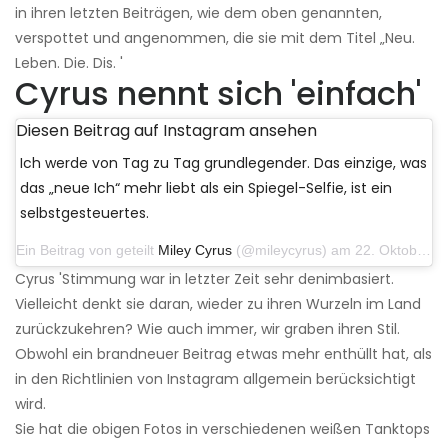
in ihren letzten Beiträgen, wie dem oben genannten,
verspottet und angenommen, die sie mit dem Titel „Neu.
Leben. Die. Dis. '
Cyrus nennt sich 'einfach'
Diesen Beitrag auf Instagram ansehen
Ich werde von Tag zu Tag grundlegender. Das einzige, was
das „neue Ich“ mehr liebt als ein Spiegel-Selfie, ist ein
selbstgesteuertes.
Ein Beitrag von geteilt
Miley Cyrus
(@mileycyrus) am 22. Oktober 2019 um 11:39 Uhr PDT
Cyrus 'Stimmung war in letzter Zeit sehr denimbasiert.
Vielleicht denkt sie daran, wieder zu ihren Wurzeln im Land
zurückzukehren? Wie auch immer, wir graben ihren Stil.
Obwohl ein brandneuer Beitrag etwas mehr enthüllt hat, als
in den Richtlinien von Instagram allgemein berücksichtigt
wird.
Sie hat die obigen Fotos in verschiedenen weißen Tanktops