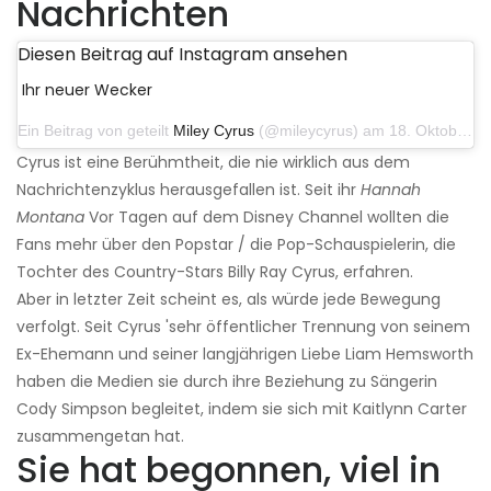
Nachrichten
Diesen Beitrag auf Instagram ansehen
Ihr neuer Wecker
Ein Beitrag von geteilt
Miley Cyrus
(@mileycyrus) am 18. Oktober 2019 um 19:03 Uhr PDT
Cyrus ist eine Berühmtheit, die nie wirklich aus dem
Nachrichtenzyklus herausgefallen ist. Seit ihr
Hannah
Montana
Vor Tagen auf dem Disney Channel wollten die
Fans mehr über den Popstar / die Pop-Schauspielerin, die
Tochter des Country-Stars Billy Ray Cyrus, erfahren.
Aber in letzter Zeit scheint es, als würde jede Bewegung
verfolgt. Seit Cyrus 'sehr öffentlicher Trennung von seinem
Ex-Ehemann und seiner langjährigen Liebe Liam Hemsworth
haben die Medien sie durch ihre Beziehung zu Sängerin
Cody Simpson begleitet, indem sie sich mit Kaitlynn Carter
zusammengetan hat.
Sie hat begonnen, viel in