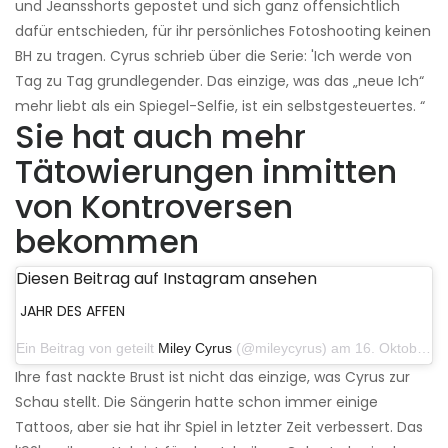
und Jeansshorts gepostet und sich ganz offensichtlich
dafür entschieden, für ihr persönliches Fotoshooting keinen
BH zu tragen. Cyrus schrieb über die Serie: 'Ich werde von
Tag zu Tag grundlegender. Das einzige, was das „neue Ich“
mehr liebt als ein Spiegel-Selfie, ist ein selbstgesteuertes. “
Sie hat auch mehr
Tätowierungen inmitten
von Kontroversen
bekommen
Diesen Beitrag auf Instagram ansehen
JAHR DES AFFEN
Ein Beitrag von geteilt
Miley Cyrus
(@mileycyrus) am 16. Oktober 2019 um 19:04 Uhr PDT
Ihre fast nackte Brust ist nicht das einzige, was Cyrus zur
Schau stellt. Die Sängerin hatte schon immer einige
Tattoos, aber sie hat ihr Spiel in letzter Zeit verbessert. Das