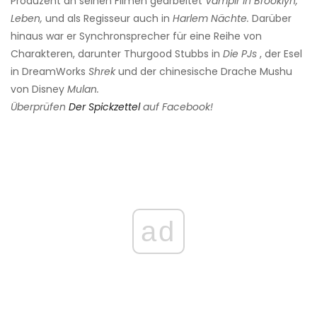
Produzent an seinen Filmen gearbeitet
Vampir in Brooklyn,
Leben,
und als Regisseur auch in
Harlem Nächte.
Darüber
hinaus war er Synchronsprecher für eine Reihe von
Charakteren, darunter Thurgood Stubbs in
Die PJs
, der Esel
in DreamWorks
Shrek
und der chinesische Drache Mushu
von Disney
Mulan.
Überprüfen
Der Spickzettel
auf Facebook!
ad