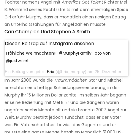
Tochter namens Angel mit
Amerikas Got Talent
Richter Mel
B. Während seines Rechtsstreits mit dem ehemaligen Spice
Girl erfuhr Murphy, dass er monatlich einen riesigen Betrag
an Unterhaltszahlungen für Angel zahlen musste.
Cari Champion Und Stephen A Smith
Diesen Beitrag auf Instagram ansehen
Fröhliche Weihnachten!!! #MurphyFamily Foto von:
@justwilliet
Ein Beitrag von geteilt
Bria
(@bria_murphy) am 25. Dezember 2016 um 21:53 Uhr PST
Im Jahr 2006 wurde die
Traummädchen
Star und Mitchell
erreichten eine heftige Scheidungsvereinbarung, in der
Murphy ihr 15 Millionen Dollar zahlte. Im selben Jahr begann
er seine Beziehung mit Mel B. Er und die Sängerin waren
ungefähr sechs Monate alt und sie brachte 2007 Angel zur
Welt. Murphy bestritt jedoch zunächst, dass er der Vater
war. Ein Vaterschaftstest bewies das Gegenteil und er
musste eine ganze Menge bezahlen Monatlich 51.000 US-