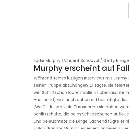
Eddie Murphy | Vincent Sandoval / Getty Image
Murphy erscheint auf Fal
Während seines lustigen Interviews mit Jimmy 
seiner Truppe abzuhängen. Er sagte, sie feiert
wer Schlittschuh laufen wolle. Es überraschte ih
Hausband) war auch dabei und bestätigte dies
„Weißt du, wie viele Turnschuhe sie haben wür
Schlittschuhe, die beim Schlittschuhen aufleu
und beleuchtete die Dinge. Lachend fügte er hinz
Fallon drängte Murphy, es einem anderen zu er