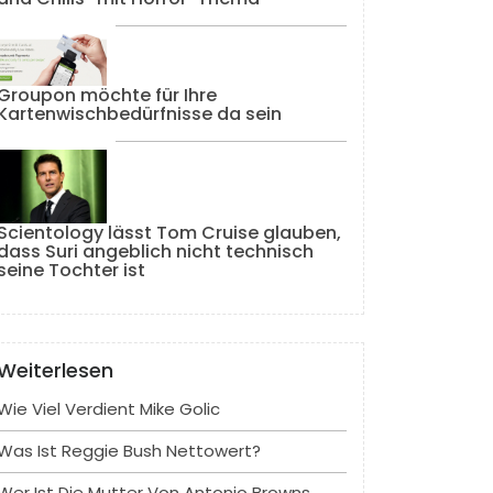
Groupon möchte für Ihre
Kartenwischbedürfnisse da sein
Scientology lässt Tom Cruise glauben,
dass Suri angeblich nicht technisch
seine Tochter ist
Weiterlesen
Wie Viel Verdient Mike Golic
Was Ist Reggie Bush Nettowert?
Wer Ist Die Mutter Von Antonio Browns