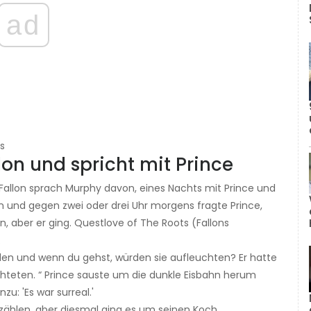
ad
s
lon und spricht mit Prince
Fallon sprach Murphy davon, eines Nachts mit Prince und
en und gegen zwei oder drei Uhr morgens fragte Prince,
n, aber er ging. Questlove of The Roots (Fallons
.
den und wenn du gehst, würden sie aufleuchten? Er hatte
chteten. “ Prince sauste um die dunkle Eisbahn herum
u: 'Es war surreal.'
zählen, aber diesmal ging es um seinen Koch.