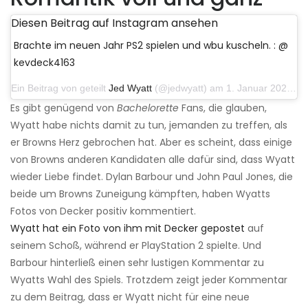
Diesen Beitrag auf Instagram ansehen
Brachte im neuen Jahr PS2 spielen und wbu kuscheln. : @
kevdeck4163
Ein Beitrag von geteilt
Jed Wyatt
(@jedwyatt) am 1. Januar 2020 um 10:20 Uhr PST
Es gibt genügend von
Bachelorette
Fans, die glauben,
Wyatt habe nichts damit zu tun, jemanden zu treffen, als
er Browns Herz gebrochen hat. Aber es scheint, dass einige
von Browns anderen Kandidaten alle dafür sind, dass Wyatt
wieder Liebe findet. Dylan Barbour und John Paul Jones, die
beide um Browns Zuneigung kämpften, haben Wyatts
Fotos von Decker positiv kommentiert.
Wyatt hat ein Foto von ihm mit Decker gepostet
auf
seinem Schoß, während er PlayStation 2 spielte. Und
Barbour hinterließ einen sehr lustigen Kommentar zu
Wyatts Wahl des Spiels. Trotzdem zeigt jeder Kommentar
zu dem Beitrag, dass er Wyatt nicht für eine neue