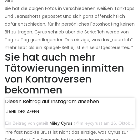
wird.
Sie hat die obigen Fotos in verschiedenen weißen Tanktops
und Jeansshorts gepostet und sich ganz offensichtlich
dafür entschieden, für ihr persönliches Fotoshooting keinen
BH zu tragen. Cyrus schrieb über die Serie: 'Ich werde von
Tag zu Tag grundlegender. Das einzige, was das „neue Ich“
mehr liebt als ein Spiegel-Selfie, ist ein selbstgesteuertes. “
Sie hat auch mehr
Tätowierungen inmitten
von Kontroversen
bekommen
Diesen Beitrag auf Instagram ansehen
JAHR DES AFFEN
Ein Beitrag von geteilt
Miley Cyrus
(@mileycyrus) am 16. Oktober 2019 um 19:04 Uhr PDT
Ihre fast nackte Brust ist nicht das einzige, was Cyrus zur
Schau stellt. Die Sängerin hatte schon immer einige