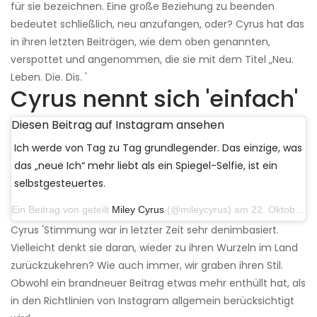
für sie bezeichnen. Eine große Beziehung zu beenden
bedeutet schließlich, neu anzufangen, oder? Cyrus hat das
in ihren letzten Beiträgen, wie dem oben genannten,
verspottet und angenommen, die sie mit dem Titel „Neu.
Leben. Die. Dis. '
Cyrus nennt sich 'einfach'
Diesen Beitrag auf Instagram ansehen
Ich werde von Tag zu Tag grundlegender. Das einzige, was
das „neue Ich“ mehr liebt als ein Spiegel-Selfie, ist ein
selbstgesteuertes.
Ein Beitrag von geteilt
Miley Cyrus
(@mileycyrus) am 22. Oktober 2019 um 11:39 Uhr PDT
Cyrus 'Stimmung war in letzter Zeit sehr denimbasiert.
Vielleicht denkt sie daran, wieder zu ihren Wurzeln im Land
zurückzukehren? Wie auch immer, wir graben ihren Stil.
Obwohl ein brandneuer Beitrag etwas mehr enthüllt hat, als
in den Richtlinien von Instagram allgemein berücksichtigt