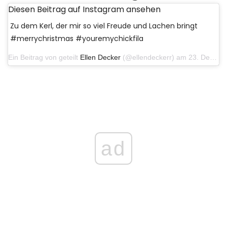
Diesen Beitrag auf Instagram ansehen
Zu dem Kerl, der mir so viel Freude und Lachen bringt
#merrychristmas #youremychickfila
Ein Beitrag von geteilt
Ellen Decker
(@ellendeckerr) am 23. Dezember 2019 um 16:44 Uhr PST
ad