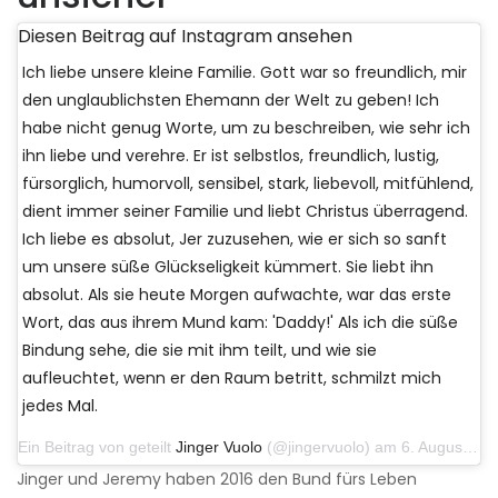
Diesen Beitrag auf Instagram ansehen
Ich liebe unsere kleine Familie. Gott war so freundlich, mir
den unglaublichsten Ehemann der Welt zu geben! Ich
habe nicht genug Worte, um zu beschreiben, wie sehr ich
ihn liebe und verehre. Er ist selbstlos, freundlich, lustig,
fürsorglich, humorvoll, sensibel, stark, liebevoll, mitfühlend,
dient immer seiner Familie und liebt Christus überragend.
Ich liebe es absolut, Jer zuzusehen, wie er sich so sanft
um unsere süße Glückseligkeit kümmert. Sie liebt ihn
absolut. Als sie heute Morgen aufwachte, war das erste
Wort, das aus ihrem Mund kam: 'Daddy!' Als ich die süße
Bindung sehe, die sie mit ihm teilt, und wie sie
aufleuchtet, wenn er den Raum betritt, schmilzt mich
jedes Mal.
Ein Beitrag von geteilt
Jinger Vuolo
(@jingervuolo) am 6. August 2019 um 21:14 Uhr PDT
Jinger und Jeremy haben 2016 den Bund fürs Leben