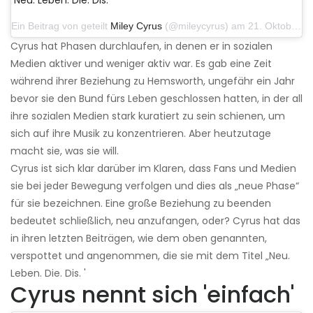
Ein Beitrag von geteilt
Miley Cyrus
(@mileycyrus) am 21. Oktober 2019 um 12:31 Uhr PDT
Cyrus hat Phasen durchlaufen, in denen er in sozialen
Medien aktiver und weniger aktiv war. Es gab eine Zeit
während ihrer Beziehung zu Hemsworth, ungefähr ein Jahr
bevor sie den Bund fürs Leben geschlossen hatten, in der all
ihre sozialen Medien stark kuratiert zu sein schienen, um
sich auf ihre Musik zu konzentrieren. Aber heutzutage
macht sie, was sie will.
Cyrus ist sich klar darüber im Klaren, dass Fans und Medien
sie bei jeder Bewegung verfolgen und dies als „neue Phase“
für sie bezeichnen. Eine große Beziehung zu beenden
bedeutet schließlich, neu anzufangen, oder? Cyrus hat das
in ihren letzten Beiträgen, wie dem oben genannten,
verspottet und angenommen, die sie mit dem Titel „Neu.
Leben. Die. Dis. '
Cyrus nennt sich 'einfach'