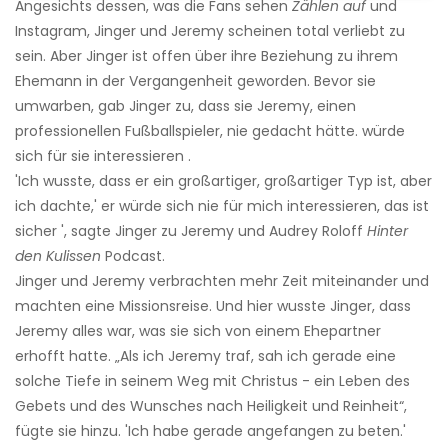
Angesichts dessen, was die Fans sehen
Zählen auf
und
Instagram, Jinger und Jeremy scheinen total verliebt zu
sein. Aber Jinger ist offen über ihre Beziehung zu ihrem
Ehemann in der Vergangenheit geworden. Bevor sie
umwarben, gab Jinger zu, dass sie Jeremy, einen
professionellen Fußballspieler, nie gedacht hätte. würde
sich für sie interessieren .
'Ich wusste, dass er ein großartiger, großartiger Typ ist, aber
ich dachte,' er würde sich nie für mich interessieren, das ist
sicher ', sagte Jinger zu Jeremy und Audrey Roloff
Hinter
den Kulissen
Podcast.
Jinger und Jeremy verbrachten mehr Zeit miteinander und
machten eine Missionsreise. Und hier wusste Jinger, dass
Jeremy alles war, was sie sich von einem Ehepartner
erhofft hatte. „Als ich Jeremy traf, sah ich gerade eine
solche Tiefe in seinem Weg mit Christus - ein Leben des
Gebets und des Wunsches nach Heiligkeit und Reinheit“,
fügte sie hinzu. 'Ich habe gerade angefangen zu beten.'