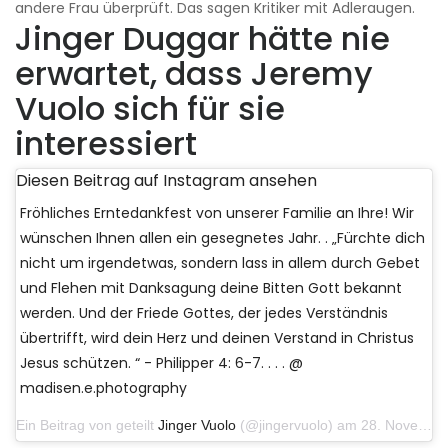
andere Frau überprüft. Das sagen Kritiker mit Adleraugen.
Jinger Duggar hätte nie
erwartet, dass Jeremy
Vuolo sich für sie
interessiert
Diesen Beitrag auf Instagram ansehen
Fröhliches Erntedankfest von unserer Familie an Ihre! Wir
wünschen Ihnen allen ein gesegnetes Jahr. . „Fürchte dich
nicht um irgendetwas, sondern lass in allem durch Gebet
und Flehen mit Danksagung deine Bitten Gott bekannt
werden. Und der Friede Gottes, der jedes Verständnis
übertrifft, wird dein Herz und deinen Verstand in Christus
Jesus schützen. “ - Philipper 4: 6-7. . . . @
madisen.e.photography
Ein Beitrag von geteilt
Jinger Vuolo
(@jingervuolo) am 28. November 2019 um 18:41 Uhr PST