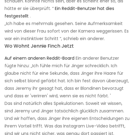
schauen. Könnte nichts sein, aber es scheint eher so, als
hätte er sie überprüft. “
Ein Reddit-Benutzer hat dies
festgestellt
.
„Ich habe es mehrmals gesehen. Seine Aufmerksamkeit
wird von dieser Frau sofort von der Kamera weggerissen. Es
war ein instinktiver Schritt “, schrieb ein anderer.
Wo Wohnt Jennie Finch Jetzt
Auf einem anderen Reddit-Board
Ein anderer Benutzer
fügte hinzu: „Ich fühle mich für Jinger schrecklich. Ich
glaube nicht für eine Sekunde, dass Jinger ihre Haare für
sich selbst blond gefärbt hat. Ich bin fest davon überzeugt,
dass Jeremy ihr gesagt hat, dass er Blondinen bevorzugt
und dass er 'verirren' wird, wenn sie es nicht färbt. '
Das sind natürlich alles Spekulationen. Soweit wir wissen,
sind Jeremy und Jinger tatsächlich glücklich zusammen.
Und wir hoffen, dass Jinger ihre eigenen Entscheidungen zu
ihrem Vorteil trifft. Was das Instagram Live-Video betrifft,
sind wir uns nicht sicher, was genau dort passiert ist.