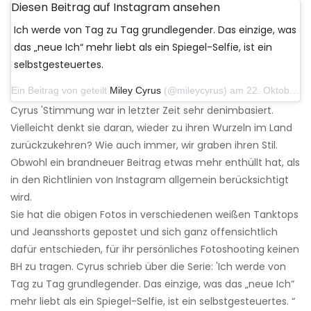
Diesen Beitrag auf Instagram ansehen
Ich werde von Tag zu Tag grundlegender. Das einzige, was
das „neue Ich“ mehr liebt als ein Spiegel-Selfie, ist ein
selbstgesteuertes.
Ein Beitrag von geteilt
Miley Cyrus
(@mileycyrus) am 22. Oktober 2019 um 11:39 Uhr PDT
Cyrus 'Stimmung war in letzter Zeit sehr denimbasiert.
Vielleicht denkt sie daran, wieder zu ihren Wurzeln im Land
zurückzukehren? Wie auch immer, wir graben ihren Stil.
Obwohl ein brandneuer Beitrag etwas mehr enthüllt hat, als
in den Richtlinien von Instagram allgemein berücksichtigt
wird.
Sie hat die obigen Fotos in verschiedenen weißen Tanktops
und Jeansshorts gepostet und sich ganz offensichtlich
dafür entschieden, für ihr persönliches Fotoshooting keinen
BH zu tragen. Cyrus schrieb über die Serie: 'Ich werde von
Tag zu Tag grundlegender. Das einzige, was das „neue Ich“
mehr liebt als ein Spiegel-Selfie, ist ein selbstgesteuertes. “