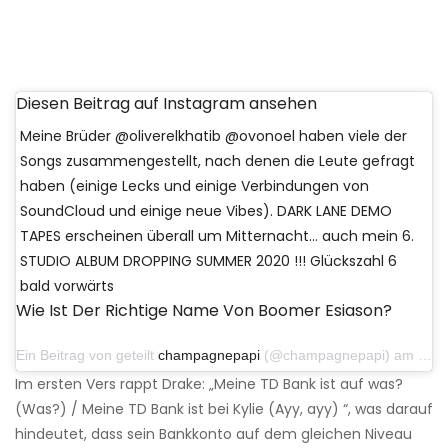
Diesen Beitrag auf Instagram ansehen
Meine Brüder @oliverelkhatib @ovonoel haben viele der
Songs zusammengestellt, nach denen die Leute gefragt
haben (einige Lecks und einige Verbindungen von
SoundCloud und einige neue Vibes). DARK LANE DEMO
TAPES erscheinen überall um Mitternacht… auch mein 6.
STUDIO ALBUM DROPPING SUMMER 2020 !!! Glückszahl 6
bald vorwärts
Wie Ist Der Richtige Name Von Boomer Esiason?
Ein Beitrag von geteilt
champagnepapi
(@champagnepapi) am 30. April 2020 um 16:52 Uhr PDT
Im ersten Vers rappt Drake: „Meine TD Bank ist auf was?
(Was?) / Meine TD Bank ist bei Kylie (Ayy, ayy) “, was darauf
hindeutet, dass sein Bankkonto auf dem gleichen Niveau