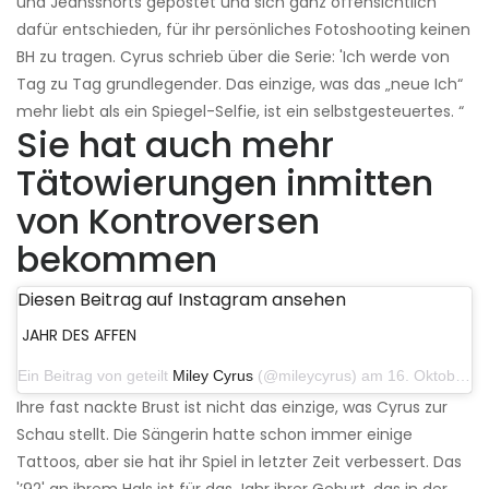
und Jeansshorts gepostet und sich ganz offensichtlich
dafür entschieden, für ihr persönliches Fotoshooting keinen
BH zu tragen. Cyrus schrieb über die Serie: 'Ich werde von
Tag zu Tag grundlegender. Das einzige, was das „neue Ich“
mehr liebt als ein Spiegel-Selfie, ist ein selbstgesteuertes. “
Sie hat auch mehr
Tätowierungen inmitten
von Kontroversen
bekommen
Diesen Beitrag auf Instagram ansehen
JAHR DES AFFEN
Ein Beitrag von geteilt
Miley Cyrus
(@mileycyrus) am 16. Oktober 2019 um 19:04 Uhr PDT
Ihre fast nackte Brust ist nicht das einzige, was Cyrus zur
Schau stellt. Die Sängerin hatte schon immer einige
Tattoos, aber sie hat ihr Spiel in letzter Zeit verbessert. Das