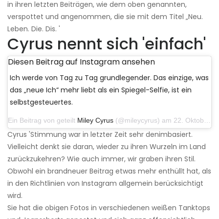
in ihren letzten Beiträgen, wie dem oben genannten,
verspottet und angenommen, die sie mit dem Titel „Neu.
Leben. Die. Dis. '
Cyrus nennt sich 'einfach'
Diesen Beitrag auf Instagram ansehen
Ich werde von Tag zu Tag grundlegender. Das einzige, was
das „neue Ich“ mehr liebt als ein Spiegel-Selfie, ist ein
selbstgesteuertes.
Ein Beitrag von geteilt
Miley Cyrus
(@mileycyrus) am 22. Oktober 2019 um 11:39 Uhr PDT
Cyrus 'Stimmung war in letzter Zeit sehr denimbasiert.
Vielleicht denkt sie daran, wieder zu ihren Wurzeln im Land
zurückzukehren? Wie auch immer, wir graben ihren Stil.
Obwohl ein brandneuer Beitrag etwas mehr enthüllt hat, als
in den Richtlinien von Instagram allgemein berücksichtigt
wird.
Sie hat die obigen Fotos in verschiedenen weißen Tanktops