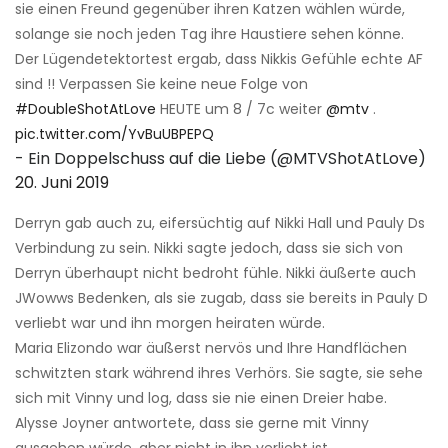
sie einen Freund gegenüber ihren Katzen wählen würde,
solange sie noch jeden Tag ihre Haustiere sehen könne.
Der Lügendetektortest ergab, dass Nikkis Gefühle echte AF
sind !! Verpassen Sie keine neue Folge von
#DoubleShotAtLove
HEUTE um 8 / 7c weiter
@mtv
.
pic.twitter.com/YvBuUBPEPQ
- Ein Doppelschuss auf die Liebe (@MTVShotAtLove)
20. Juni 2019
Derryn gab auch zu, eifersüchtig auf Nikki Hall und Pauly Ds
Verbindung zu sein. Nikki sagte jedoch, dass sie sich von
Derryn überhaupt nicht bedroht fühle. Nikki äußerte auch
JWowws Bedenken, als sie zugab, dass sie bereits in Pauly D
verliebt war und ihn morgen heiraten würde.
Maria Elizondo war äußerst nervös und Ihre Handflächen
schwitzten stark während ihres Verhörs. Sie sagte, sie sehe
sich mit Vinny und log, dass sie nie einen Dreier habe.
Alysse Joyner antwortete, dass sie gerne mit Vinny