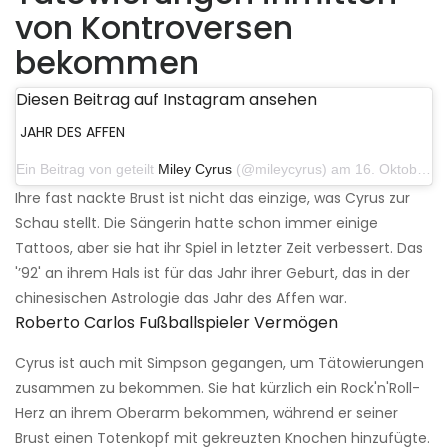
von Kontroversen
bekommen
Diesen Beitrag auf Instagram ansehen
JAHR DES AFFEN
Ein Beitrag von geteilt
Miley Cyrus
(@mileycyrus) am 16. Oktober 2019 um 19:04 Uhr PDT
Ihre fast nackte Brust ist nicht das einzige, was Cyrus zur
Schau stellt. Die Sängerin hatte schon immer einige
Tattoos, aber sie hat ihr Spiel in letzter Zeit verbessert. Das
'’92' an ihrem Hals ist für das Jahr ihrer Geburt, das in der
chinesischen Astrologie das Jahr des Affen war.
Roberto Carlos Fußballspieler Vermögen
Cyrus ist auch mit Simpson gegangen, um Tätowierungen
zusammen zu bekommen. Sie hat kürzlich ein Rock'n'Roll-
Herz an ihrem Oberarm bekommen, während er seiner
Brust einen Totenkopf mit gekreuzten Knochen hinzufügte.