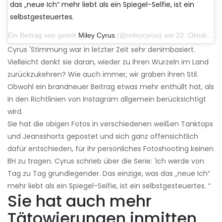
das „neue Ich“ mehr liebt als ein Spiegel-Selfie, ist ein
selbstgesteuertes.
Ein Beitrag von geteilt
Miley Cyrus
(@mileycyrus) am 22. Oktober 2019 um 11:39 Uhr PDT
Cyrus 'Stimmung war in letzter Zeit sehr denimbasiert.
Vielleicht denkt sie daran, wieder zu ihren Wurzeln im Land
zurückzukehren? Wie auch immer, wir graben ihren Stil.
Obwohl ein brandneuer Beitrag etwas mehr enthüllt hat, als
in den Richtlinien von Instagram allgemein berücksichtigt
wird.
Sie hat die obigen Fotos in verschiedenen weißen Tanktops
und Jeansshorts gepostet und sich ganz offensichtlich
dafür entschieden, für ihr persönliches Fotoshooting keinen
BH zu tragen. Cyrus schrieb über die Serie: 'Ich werde von
Tag zu Tag grundlegender. Das einzige, was das „neue Ich“
mehr liebt als ein Spiegel-Selfie, ist ein selbstgesteuertes. “
Sie hat auch mehr
Tätowierungen inmitten