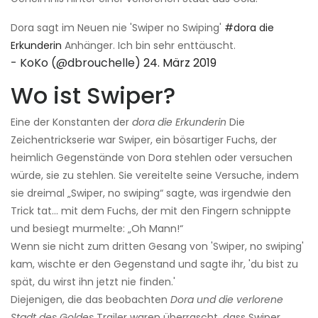
Dora sagt im Neuen nie 'Swiper no Swiping'
#dora die
Erkunderin
Anhänger. Ich bin sehr enttäuscht.
- KoKo (@dbrouchelle)
24. März 2019
Wo ist Swiper?
Eine der Konstanten der
dora die Erkunderin
Die
Zeichentrickserie war Swiper, ein bösartiger Fuchs, der
heimlich Gegenstände von Dora stehlen oder versuchen
würde, sie zu stehlen. Sie vereitelte seine Versuche, indem
sie dreimal „Swiper, no swiping“ sagte, was irgendwie den
Trick tat… mit dem Fuchs, der mit den Fingern schnippte
und besiegt murmelte: „Oh Mann!“
Wenn sie nicht zum dritten Gesang von 'Swiper, no swiping'
kam, wischte er den Gegenstand und sagte ihr, 'du bist zu
spät, du wirst ihn jetzt nie finden.'
Diejenigen, die das beobachten
Dora und die verlorene
Stadt des Goldes
Trailer waren überrascht, dass Swiper