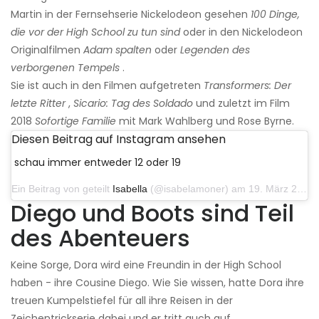
Martin in der Fernsehserie Nickelodeon gesehen
100 Dinge,
die vor der High School zu tun sind
oder in den Nickelodeon
Originalfilmen
Adam spalten
oder
Legenden des
verborgenen Tempels
.
Sie ist auch in den Filmen aufgetreten
Transformers: Der
letzte Ritter
,
Sicario: Tag des Soldado
und zuletzt im Film
2018
Sofortige Familie
mit Mark Wahlberg und Rose Byrne.
Diesen Beitrag auf Instagram ansehen
schau immer entweder 12 oder 19
Ein Beitrag von geteilt
Isabella
(@isabelamoner) am 19. März 2019 um 15:31 Uhr PDT
Diego und Boots sind Teil
des Abenteuers
Keine Sorge, Dora wird eine Freundin in der High School
haben - ihre Cousine Diego. Wie Sie wissen, hatte Dora ihre
treuen Kumpelstiefel für all ihre Reisen in der
Zeichentrickserie dabei und er tritt auch auf.