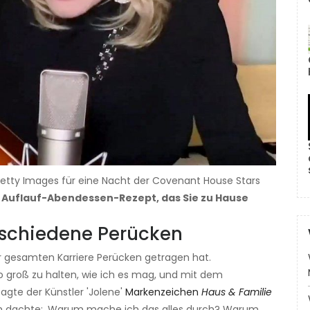
 Getty Images für eine Nacht der Covenant House Stars
s Auflauf-Abendessen-Rezept, das Sie zu Hause
erschiedene Perücken
er gesamten Karriere Perücken getragen hat.
o groß zu halten, wie ich es mag, und mit dem
sagte der Künstler 'Jolene'
Markenzeichen
Haus & Familie
Ich dachte: ‚Warum mache ich das alles durch? Warum