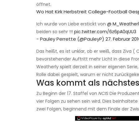
öffnet.
Wo Hat Kirk Herbstreit College-Football Gesp
Ich wurde von Liebe erstickt von
@ M_Weatherl
beiden so sehr !!!
pic.twitter.com/6z6pA0qUU3
- Pauley Perrette (@PauleyP)
27. Februar 201
Das heißt, es ist unklar, ob er weiß, dass Ziva (
bevorstehender Auftritt mehr Licht in diese Fro
Weatherly spielt derzeit in seiner eigenen Serie
Rolle dabei gespielt, warum er nicht zurückgeke
Was kommt als nächstes 
Zu Beginn der 17. Staffel von
NCIS
Die Produzente
vier Folgen zu sehen sein wird. Dies beinhaltet
zwei Folgen, beginnend mit dem Finale der Zwi