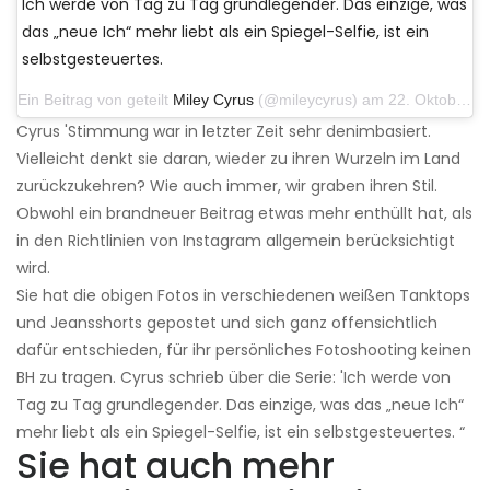
Ich werde von Tag zu Tag grundlegender. Das einzige, was
das „neue Ich“ mehr liebt als ein Spiegel-Selfie, ist ein
selbstgesteuertes.
Ein Beitrag von geteilt
Miley Cyrus
(@mileycyrus) am 22. Oktober 2019 um 11:39 Uhr PDT
Cyrus 'Stimmung war in letzter Zeit sehr denimbasiert.
Vielleicht denkt sie daran, wieder zu ihren Wurzeln im Land
zurückzukehren? Wie auch immer, wir graben ihren Stil.
Obwohl ein brandneuer Beitrag etwas mehr enthüllt hat, als
in den Richtlinien von Instagram allgemein berücksichtigt
wird.
Sie hat die obigen Fotos in verschiedenen weißen Tanktops
und Jeansshorts gepostet und sich ganz offensichtlich
dafür entschieden, für ihr persönliches Fotoshooting keinen
BH zu tragen. Cyrus schrieb über die Serie: 'Ich werde von
Tag zu Tag grundlegender. Das einzige, was das „neue Ich“
mehr liebt als ein Spiegel-Selfie, ist ein selbstgesteuertes. “
Sie hat auch mehr