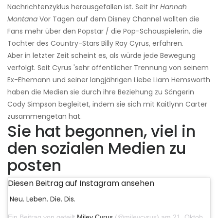
Nachrichtenzyklus herausgefallen ist. Seit ihr
Hannah
Montana
Vor Tagen auf dem Disney Channel wollten die
Fans mehr über den Popstar / die Pop-Schauspielerin, die
Tochter des Country-Stars Billy Ray Cyrus, erfahren.
Aber in letzter Zeit scheint es, als würde jede Bewegung
verfolgt. Seit Cyrus 'sehr öffentlicher Trennung von seinem
Ex-Ehemann und seiner langjährigen Liebe Liam Hemsworth
haben die Medien sie durch ihre Beziehung zu Sängerin
Cody Simpson begleitet, indem sie sich mit Kaitlynn Carter
zusammengetan hat.
Sie hat begonnen, viel in
den sozialen Medien zu
posten
Diesen Beitrag auf Instagram ansehen
Neu. Leben. Die. Dis.
Ein Beitrag von geteilt
Miley Cyrus
(@mileycyrus) am 21. Oktober 2019 um 12:31 Uhr PDT