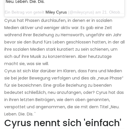
Neu. Leben. Die. Dis.
Ein Beitrag von geteilt
Miley Cyrus
(@mileycyrus) am 21. Oktober 2019 um 12:31 Uhr PDT
Cyrus hat Phasen durchlaufen, in denen er in sozialen
Medien aktiver und weniger aktiv war. Es gab eine Zeit
während ihrer Beziehung zu Hemsworth, ungefähr ein Jahr
bevor sie den Bund fürs Leben geschlossen hatten, in der all
ihre sozialen Medien stark kuratiert zu sein schienen, um
sich auf ihre Musik zu konzentrieren. Aber heutzutage
macht sie, was sie will.
Cyrus ist sich klar darüber im Klaren, dass Fans und Medien
sie bei jeder Bewegung verfolgen und dies als „neue Phase“
für sie bezeichnen. Eine große Beziehung zu beenden
bedeutet schließlich, neu anzufangen, oder? Cyrus hat das
in ihren letzten Beiträgen, wie dem oben genannten,
verspottet und angenommen, die sie mit dem Titel „Neu.
Leben. Die. Dis. '
Cyrus nennt sich 'einfach'