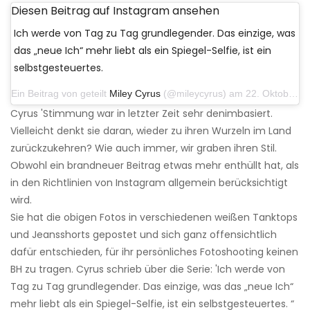
Diesen Beitrag auf Instagram ansehen
Ich werde von Tag zu Tag grundlegender. Das einzige, was
das „neue Ich“ mehr liebt als ein Spiegel-Selfie, ist ein
selbstgesteuertes.
Ein Beitrag von geteilt
Miley Cyrus
(@mileycyrus) am 22. Oktober 2019 um 11:39 Uhr PDT
Cyrus 'Stimmung war in letzter Zeit sehr denimbasiert.
Vielleicht denkt sie daran, wieder zu ihren Wurzeln im Land
zurückzukehren? Wie auch immer, wir graben ihren Stil.
Obwohl ein brandneuer Beitrag etwas mehr enthüllt hat, als
in den Richtlinien von Instagram allgemein berücksichtigt
wird.
Sie hat die obigen Fotos in verschiedenen weißen Tanktops
und Jeansshorts gepostet und sich ganz offensichtlich
dafür entschieden, für ihr persönliches Fotoshooting keinen
BH zu tragen. Cyrus schrieb über die Serie: 'Ich werde von
Tag zu Tag grundlegender. Das einzige, was das „neue Ich“
mehr liebt als ein Spiegel-Selfie, ist ein selbstgesteuertes. “