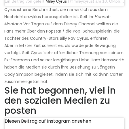
Ein Beitrag von geteilt
Miley Cyrus
(@mileycyrus) am 18. Oktober 2019 um 19:03 Uhr PDT
Cyrus ist eine Berühmtheit, die nie wirklich aus dem
Nachrichtenzyklus herausgefallen ist. Seit ihr
Hannah
Montana
Vor Tagen auf dem Disney Channel wollten die
Fans mehr über den Popstar / die Pop-Schauspielerin, die
Tochter des Country-Stars Billy Ray Cyrus, erfahren.
Aber in letzter Zeit scheint es, als würde jede Bewegung
verfolgt. Seit Cyrus 'sehr öffentlicher Trennung von seinem
Ex-Ehemann und seiner langjährigen Liebe Liam Hemsworth
haben die Medien sie durch ihre Beziehung zu Sängerin
Cody Simpson begleitet, indem sie sich mit Kaitlynn Carter
zusammengetan hat.
Sie hat begonnen, viel in
den sozialen Medien zu
posten
Diesen Beitrag auf Instagram ansehen