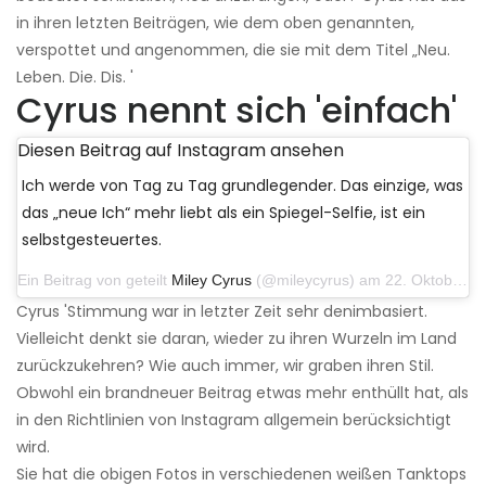
in ihren letzten Beiträgen, wie dem oben genannten,
verspottet und angenommen, die sie mit dem Titel „Neu.
Leben. Die. Dis. '
Cyrus nennt sich 'einfach'
Diesen Beitrag auf Instagram ansehen
Ich werde von Tag zu Tag grundlegender. Das einzige, was
das „neue Ich“ mehr liebt als ein Spiegel-Selfie, ist ein
selbstgesteuertes.
Ein Beitrag von geteilt
Miley Cyrus
(@mileycyrus) am 22. Oktober 2019 um 11:39 Uhr PDT
Cyrus 'Stimmung war in letzter Zeit sehr denimbasiert.
Vielleicht denkt sie daran, wieder zu ihren Wurzeln im Land
zurückzukehren? Wie auch immer, wir graben ihren Stil.
Obwohl ein brandneuer Beitrag etwas mehr enthüllt hat, als
in den Richtlinien von Instagram allgemein berücksichtigt
wird.
Sie hat die obigen Fotos in verschiedenen weißen Tanktops