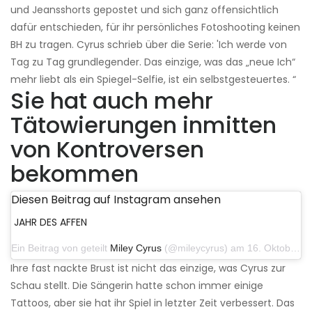
und Jeansshorts gepostet und sich ganz offensichtlich
dafür entschieden, für ihr persönliches Fotoshooting keinen
BH zu tragen. Cyrus schrieb über die Serie: 'Ich werde von
Tag zu Tag grundlegender. Das einzige, was das „neue Ich“
mehr liebt als ein Spiegel-Selfie, ist ein selbstgesteuertes. “
Sie hat auch mehr
Tätowierungen inmitten
von Kontroversen
bekommen
Diesen Beitrag auf Instagram ansehen
JAHR DES AFFEN
Ein Beitrag von geteilt
Miley Cyrus
(@mileycyrus) am 16. Oktober 2019 um 19:04 Uhr PDT
Ihre fast nackte Brust ist nicht das einzige, was Cyrus zur
Schau stellt. Die Sängerin hatte schon immer einige
Tattoos, aber sie hat ihr Spiel in letzter Zeit verbessert. Das