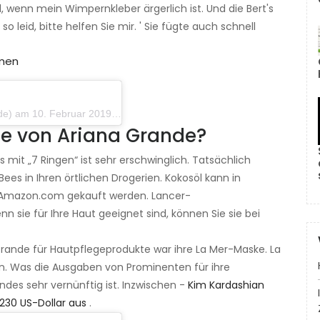
wenn mein Wimpernkleber ärgerlich ist. Und die Bert's
so leid, bitte helfen Sie mir. ' Sie fügte auch schnell
mmen
10. Februar 2019 um 17:50 Uhr PST
ge von Ariana Grande?
 mit „7 Ringen“ ist sehr erschwinglich. Tatsächlich
ees in Ihren örtlichen Drogerien. Kokosöl kann in
i Amazon.com gekauft werden. Lancer-
 sie für Ihre Haut geeignet sind, können Sie sie bei
Grande für Hautpflegeprodukte war ihre La Mer-Maske. La
n. Was die Ausgaben von Prominenten für ihre
des sehr vernünftig ist. Inzwischen -
Kim Kardashian
.230 US-Dollar aus
.