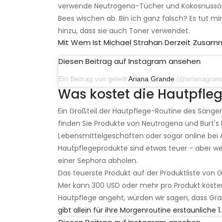
verwende Neutrogena-Tücher und Kokosnussöl, 
Bees wischen ab. Bin ich ganz falsch? Es tut mir 
hinzu, dass sie auch Toner verwendet.
Mit Wem Ist Michael Strahan Derzeit Zusa
Diesen Beitrag auf Instagram ansehen
Ein Beitrag von geteilt
Ariana Grande
(@arianagrande) am 
Was kostet die Hautpfle
Ein Großteil der Hautpflege-Routine des Sängers
finden Sie Produkte von Neutrogena und Burt's B
Lebensmittelgeschäften oder sogar online be
Hautpflegeprodukte sind etwas teuer - aber wenn
einer Sephora abholen.
Das teuerste Produkt auf der Produktliste von 
Mer kann 300 USD oder mehr pro Produkt koste
Hautpflege angeht, würden wir sagen, dass Gran
gibt allein für ihre Morgenroutine erstaunliche 1