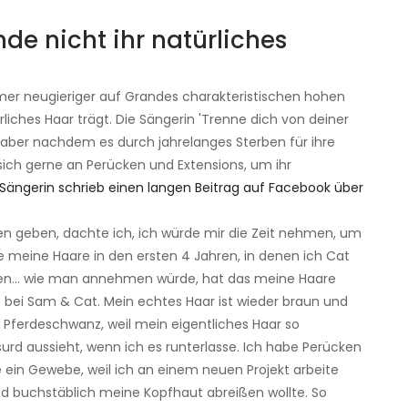
e nicht ihr natürliches
mer neugieriger auf Grandes charakteristischen hohen
iches Haar trägt. Die Sängerin 'Trenne dich von deiner
r, aber nachdem es durch jahrelanges Sterben für ihre
 sich gerne an Perücken und Extensions, um ihr
 Sängerin schrieb einen langen Beitrag auf Facebook über
en geben, dachte ich, ich würde mir die Zeit nehmen, um
te meine Haare in den ersten 4 Jahren, in denen ich Cat
ärben… wie man annehmen würde, hat das meine Haare
cke bei Sam & Cat. Mein echtes Haar ist wieder braun und
m Pferdeschwanz, weil mein eigentliches Haar so
surd aussieht, wenn ich es runterlasse. Ich habe Perücken
e ein Gewebe, weil ich an einem neuen Projekt arbeite
nd buchstäblich meine Kopfhaut abreißen wollte. So