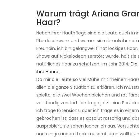
Warum trägt Ariana Grand
Haar?
Neben ihrer Hautpflege sind die Leute auch im
Pferdeschwanz und warum sie niemals ihr natürl
Freundin, ich bin gelangweilt' hat lockiges Haa
Shows auf Nickelodeon zerstört wurde, hält sie
natürliches Haar zu schützen. Im Jahr 2014,
Die
ihre Haare
,
Da mir die Leute so viel Mühe mit meinen Haar
allen die ganze Situation zu erklären. Ich muss
spielte, alle zwei Wochen bleichen und rot f
vollständig zerstört. Ich trage jetzt eine Perü
ich trage Extensions, aber ich trage es in eine
gebrochen ist, dass es absolut ratschig und ab
ausprobiert, sie sahen lächerlich aus. Versucht
und einige andere Looks ausprobieren wollte u