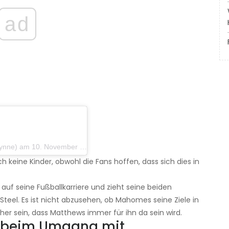
ad
am 10. November 2019 um 14:35 Uhr PST
ch keine Kinder, obwohl die Fans hoffen, dass sich dies in
auf seine Fußballkarriere und zieht seine beiden
teel. Es ist nicht abzusehen, ob Mahomes seine Ziele in
cher sein, dass Matthews immer für ihn da sein wird.
s beim Umgang mit