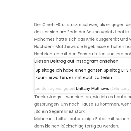
Der Chiefs-Star stürzte schwer, als er gegen di
dass er sich am Ende der Saison verletzt hatte.
Mahomes hatte sich das Knie ausgerenkt und w
Nachdem Matthews die Ergebnisse erhalten hatt
Nachrichten mit den Fans zu teilen und ihre 
Diesen Beitrag auf Instagram ansehen
Spieltage Ich habe einen ganzen Spieltag BTS m
kaum erwarten, es mit euch zu teilen
Ein Beitrag von geteilt
Brittany Matthews
(@brittanylynne) 
'Danke Jungs ... war nicht so, wie ich es heute e
gesprungen, um nach Hause zu kommen, wenn m
„So ein Segen! Er ist stark.'
Mahomes teilte später einige Fotos mit seinen
dem kleinen Rückschlag fertig zu werden.