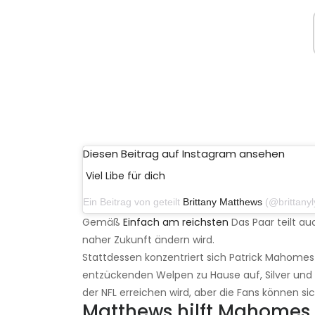
Diesen Beitrag auf Instagram ansehen
Viel Libe für dich
Ein Beitrag von geteilt
Brittany Matthews
(@brittanylynne) 
Gemäß
Einfach am reichsten
Das Paar teilt au
naher Zukunft ändern wird.
Stattdessen konzentriert sich Patrick Mahomes 
entzückenden Welpen zu Hause auf, Silver und S
der NFL erreichen wird, aber die Fans können si
Matthews hilft Mahome