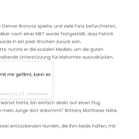
e Denver Broncos spielte, und viele Fans befürchteten,
 Aber nach einer MRT wurde festgestellt, dass Patrick
ürde in ein paar Wochen zurück sein.
e, nutzte er die sozialen Medien, um die guten
anhaltende Unterstützung für Mahomes auszudrücken.
it mir gefilmt, kann es
am 23. September 2019 um 9:43 Uhr PDT
rwartet hatte, bin einfach direkt auf einen Flug
ein Junge dort ankommt!' Brittany Matthews teilte.
 zwei entzückenden Hunden, die ihm beide halfen, mit