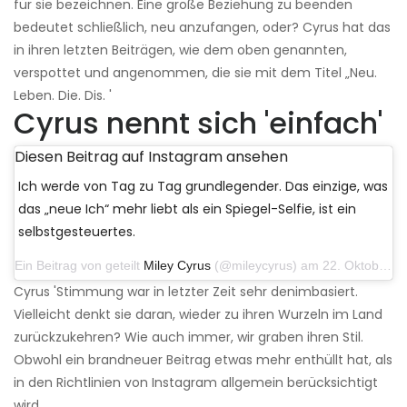
für sie bezeichnen. Eine große Beziehung zu beenden
bedeutet schließlich, neu anzufangen, oder? Cyrus hat das
in ihren letzten Beiträgen, wie dem oben genannten,
verspottet und angenommen, die sie mit dem Titel „Neu.
Leben. Die. Dis. '
Cyrus nennt sich 'einfach'
Diesen Beitrag auf Instagram ansehen
Ich werde von Tag zu Tag grundlegender. Das einzige, was
das „neue Ich“ mehr liebt als ein Spiegel-Selfie, ist ein
selbstgesteuertes.
Ein Beitrag von geteilt
Miley Cyrus
(@mileycyrus) am 22. Oktober 2019 um 11:39 Uhr PDT
Cyrus 'Stimmung war in letzter Zeit sehr denimbasiert.
Vielleicht denkt sie daran, wieder zu ihren Wurzeln im Land
zurückzukehren? Wie auch immer, wir graben ihren Stil.
Obwohl ein brandneuer Beitrag etwas mehr enthüllt hat, als
in den Richtlinien von Instagram allgemein berücksichtigt
wird.