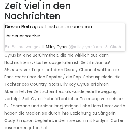
Zeit viel in den
Nachrichten
Diesen Beitrag auf Instagram ansehen
Ihr neuer Wecker
Ein Beitrag von geteilt
Miley Cyrus
(@mileycyrus) am 18. Oktober 2019 um 19:03 Uhr PDT
Cyrus ist eine Berühmtheit, die nie wirklich aus dem
Nachrichtenzyklus herausgefallen ist. Seit ihr
Hannah
Montana
Vor Tagen auf dem Disney Channel wollten die
Fans mehr über den Popstar / die Pop-Schauspielerin, die
Tochter des Country-Stars Billy Ray Cyrus, erfahren.
Aber in letzter Zeit scheint es, als würde jede Bewegung
verfolgt. Seit Cyrus 'sehr öffentlicher Trennung von seinem
Ex-Ehemann und seiner langjährigen Liebe Liam Hemsworth
haben die Medien sie durch ihre Beziehung zu Sängerin
Cody Simpson begleitet, indem sie sich mit Kaitlynn Carter
zusammengetan hat.