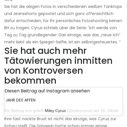
Sie hat die obigen Fotos in verschiedenen weißen Tanktops
und Jeansshorts gepostet und sich ganz offensichtlich
dafür entschieden, für ihr persönliches Fotoshooting keinen
BH zu tragen. Cyrus schrieb über die Serie: 'Ich werde von
Tag zu Tag grundlegender. Das einzige, was das „neue Ich“
mehr liebt als ein Spiegel-Selfie, ist ein selbstgesteuertes. “
Sie hat auch mehr
Tätowierungen inmitten
von Kontroversen
bekommen
Diesen Beitrag auf Instagram ansehen
JAHR DES AFFEN
Ein Beitrag von geteilt
Miley Cyrus
(@mileycyrus) am 16. Oktober 2019 um 19:04 Uhr PDT
Ihre fast nackte Brust ist nicht das einzige, was Cyrus zur
Schau stellt. Die Sängerin hatte schon immer einige