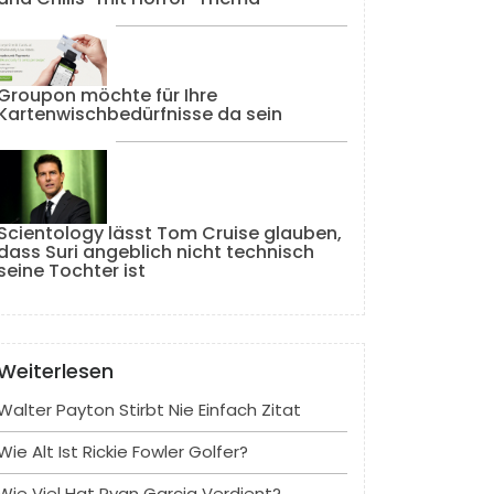
Groupon möchte für Ihre
Kartenwischbedürfnisse da sein
Scientology lässt Tom Cruise glauben,
dass Suri angeblich nicht technisch
seine Tochter ist
Weiterlesen
Walter Payton Stirbt Nie Einfach Zitat
Wie Alt Ist Rickie Fowler Golfer?
Wie Viel Hat Ryan Garcia Verdient?