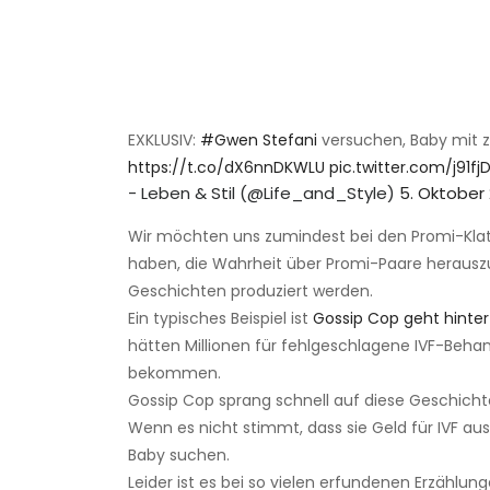
EXKLUSIV:
#Gwen Stefani
versuchen, Baby mit 
https://t.co/dX6nnDKWLU
pic.twitter.com/j91f
- Leben & Stil (@Life_and_Style)
5. Oktober 
Wir möchten uns zumindest bei den Promi-Kla
haben, die Wahrheit über Promi-Paare herausz
Geschichten produziert werden.
Ein typisches Beispiel ist
Gossip Cop geht hinter
hätten Millionen für fehlgeschlagene IVF-Beh
bekommen.
Gossip Cop sprang schnell auf diese Geschichte
Wenn es nicht stimmt, dass sie Geld für IVF ausg
Baby suchen.
Leider ist es bei so vielen erfundenen Erzählun