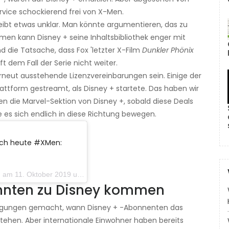
ervice schockierend frei von X-Men.
ibt etwas unklar. Man könnte argumentieren, das zu
men kann Disney + seine Inhaltsbibliothek enger mit
 die Tatsache, dass Fox 'letzter X-Film
Dunkler Phönix
ft dem Fall der Serie nicht weiter.
neut ausstehende Lizenzvereinbarungen sein. Einige der
attform gestreamt, als Disney + startete. Das haben wir
en die Marvel-Sektion von Disney +, sobald diese Deals
de es sich endlich in diese Richtung bewegen.
noch heute #XMen:
 Oktober 2019 um 12:17 Uhr PDT
nnten zu Disney kommen
ndigungen gemacht, wann Disney + -Abonnenten das
tehen. Aber internationale Einwohner haben bereits