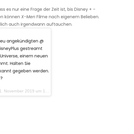
 es nur eine Frage der Zeit ist, bis Disney + -
hen können
X-Men
Filme nach eigenem Belieben.
nlich auch irgendwann auftauchen.
 neu angekündigten @
DisneyPlus gestreamt
 Universe, einem neuen
ommt. Halten Sie
bekannt gegeben werden.
n?
vember 2019 um 12:14 Uhr PST