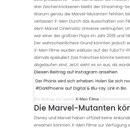
drei Zeichentrickserien bleibt der Streaming-S
Warum genau die Marvel-Mutanten fehlten, ble
verlassen
X-Men
Durch das Ausschalten von Fil
dem Marvel Cinematic Universe verknüpfen. Und
war einer der größten Flops im Jahr 2019 und hil
Der wahrscheinlichere Grund könnten jedoch er
X-Men
Filme wurden exklusiv auf der fuboTV-Pl
damals spekuliert Das Franchise könnte beitret
abgelaufen sind. Jetzt sieht es so aus, als wür
Diesen Beitrag auf Instagram ansehen
Der Phönix wird sich erheben. Holen Sie sich 
#DarkPhoenix auf Digital & Blu-ray. Link in Bio
Ein Beitrag von geteilt
X-Men Filme
(@xmenmovies) am 11.
Die Marvel-Mutanten kö
Disney und Marvel haben offiziell keine Ankü
erwarten könnten
X-Men
Filme zur Verfügung s