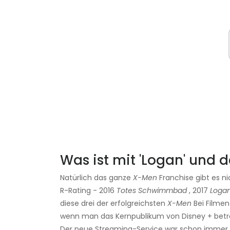
Was ist mit 'Logan' und 
Natürlich das ganze
X-Men
Franchise gibt es ni
R-Rating - 2016
Totes Schwimmbad
, 2017
Loga
diese drei der erfolgreichsten
X-Men
Bei Filmen
wenn man das Kernpublikum von Disney + betr
Der neue Streaming-Service war schon immer 