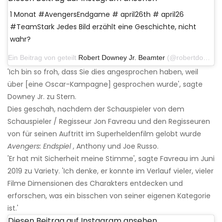
1 Monat #AvengersEndgame # april26th # april26
#TeamStark Jedes Bild erzählt eine Geschichte, nicht
wahr?
Ein Beitrag von geteilt
Robert Downey Jr. Beamter
(@robertdowneyjr) am 26. März 2019 um 9:04 Uhr PDT
'Ich bin so froh, dass Sie dies angesprochen haben, weil
über [eine Oscar-Kampagne] gesprochen wurde', sagte
Downey Jr. zu Stern.
Dies geschah, nachdem der Schauspieler von dem
Schauspieler / Regisseur Jon Favreau und den Regisseuren
von für seinen Auftritt im Superheldenfilm gelobt wurde
Avengers: Endspiel
, Anthony und Joe Russo.
'Er hat mit Sicherheit meine Stimme', sagte Favreau im Juni
2019 zu Variety. 'Ich denke, er konnte im Verlauf vieler, vieler
Filme Dimensionen des Charakters entdecken und
erforschen, was ein bisschen von seiner eigenen Kategorie
ist.'
Diesen Beitrag auf Instagram ansehen