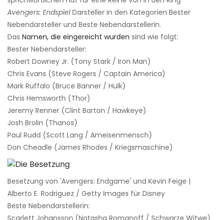
sprichwörtlichen Hut für eine Reihe von in den Ring
Avengers: Endspiel
Darsteller in den Kategorien Bester
Nebendarsteller und Beste Nebendarstellerin.
Das
Namen, die eingereicht wurden
sind wie folgt:
Bester Nebendarsteller:
Robert Downey Jr. (Tony Stark / Iron Man)
Chris Evans (Steve Rogers / Captain America)
Mark Ruffalo (Bruce Banner / Hulk)
Chris Hemsworth (Thor)
Jeremy Renner (Clint Barton / Hawkeye)
Josh Brolin (Thanos)
Paul Rudd (Scott Lang / Ameisenmensch)
Don Cheadle (James Rhodes / Kriegsmaschine)
Besetzung von 'Avengers: Endgame' und Kevin Feige |
Alberto E. Rodriguez / Getty Images für Disney
Beste Nebendarstellerin:
Scarlett Johansson (Natasha Romanoff / Schwarze Witwe)