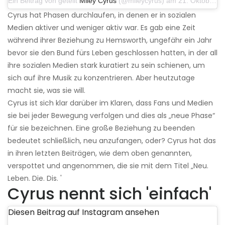
Ein Beitrag von geteilt
Miley Cyrus
(@mileycyrus) am 21. Oktober 2019 um 12:31 Uhr PDT
Cyrus hat Phasen durchlaufen, in denen er in sozialen
Medien aktiver und weniger aktiv war. Es gab eine Zeit
während ihrer Beziehung zu Hemsworth, ungefähr ein Jahr
bevor sie den Bund fürs Leben geschlossen hatten, in der all
ihre sozialen Medien stark kuratiert zu sein schienen, um
sich auf ihre Musik zu konzentrieren. Aber heutzutage
macht sie, was sie will.
Cyrus ist sich klar darüber im Klaren, dass Fans und Medien
sie bei jeder Bewegung verfolgen und dies als „neue Phase“
für sie bezeichnen. Eine große Beziehung zu beenden
bedeutet schließlich, neu anzufangen, oder? Cyrus hat das
in ihren letzten Beiträgen, wie dem oben genannten,
verspottet und angenommen, die sie mit dem Titel „Neu.
Leben. Die. Dis. '
Cyrus nennt sich 'einfach'
Diesen Beitrag auf Instagram ansehen