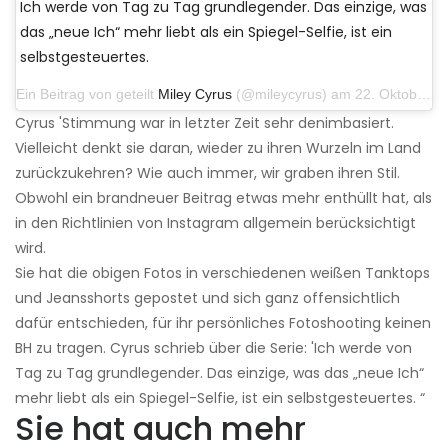
Ich werde von Tag zu Tag grundlegender. Das einzige, was
das „neue Ich“ mehr liebt als ein Spiegel-Selfie, ist ein
selbstgesteuertes.
Ein Beitrag von geteilt
Miley Cyrus
(@mileycyrus) am 22. Oktober 2019 um 11:39 Uhr PDT
Cyrus 'Stimmung war in letzter Zeit sehr denimbasiert.
Vielleicht denkt sie daran, wieder zu ihren Wurzeln im Land
zurückzukehren? Wie auch immer, wir graben ihren Stil.
Obwohl ein brandneuer Beitrag etwas mehr enthüllt hat, als
in den Richtlinien von Instagram allgemein berücksichtigt
wird.
Sie hat die obigen Fotos in verschiedenen weißen Tanktops
und Jeansshorts gepostet und sich ganz offensichtlich
dafür entschieden, für ihr persönliches Fotoshooting keinen
BH zu tragen. Cyrus schrieb über die Serie: 'Ich werde von
Tag zu Tag grundlegender. Das einzige, was das „neue Ich“
mehr liebt als ein Spiegel-Selfie, ist ein selbstgesteuertes. “
Sie hat auch mehr