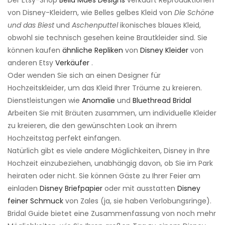
Der Etsy-Shop
Bella Maes Designs
verkauft Reproduktionen
von Disney-Kleidern, wie Belles gelbes Kleid von
Die Schöne
und das Biest
und
Aschenputtel
ikonisches blaues Kleid,
obwohl sie technisch gesehen keine Brautkleider sind. Sie
können kaufen
ähnliche Repliken
von
Disney Kleider
von
anderen Etsy
Verkäufer
.
Oder wenden Sie sich an einen Designer für
Hochzeitskleider, um das Kleid Ihrer Träume zu kreieren.
Dienstleistungen wie
Anomalie
und
Bluethread Bridal
Arbeiten Sie mit Bräuten zusammen, um individuelle Kleider
zu kreieren, die den gewünschten Look an ihrem
Hochzeitstag perfekt einfangen.
Natürlich gibt es viele andere Möglichkeiten, Disney in Ihre
Hochzeit einzubeziehen, unabhängig davon, ob Sie im Park
heiraten oder nicht. Sie können Gäste zu Ihrer Feier am
einladen
Disney Briefpapier
oder mit ausstatten
Disney
feiner Schmuck
von Zales (ja, sie haben Verlobungsringe).
Bridal Guide bietet eine Zusammenfassung von noch mehr