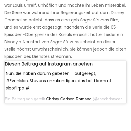
war Louis unreif, unhöflich und machte ihr Leben miserabel.
Die Serie war während ihrer Regierungszeit auf dem Disney
Channel so beliebt, dass es eine gab
Sogar Stevens
Film,
und es wurde erst abgesagt, nachdem die Serie die 65-
Episoden-Obergrenze des Kanals erreicht hatte. Leider ein
Disney + Neustart von
Sogar Stevens
scheint an dieser
Stelle höchst unwahrscheinlich. Sie können jedoch die alten
Episoden des Dienstes streamen.
Diesen Beitrag auf Instagram ansehen
Nun, Sie haben darum gebeten ... aufgeregt,
#EvenMoreStevens anzukündigen, das bald kommt! ...
slooflirpa #
Ein Beitrag von geteilt
Christy Carlson Romano
(@thechristycarlsonromano) am 1. April 2019 um 14:10 Uhr PDT