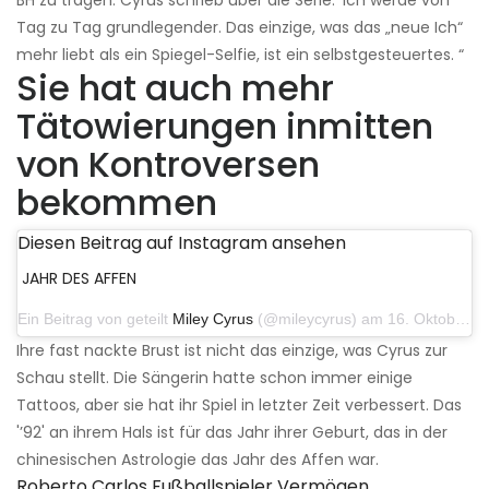
Tag zu Tag grundlegender. Das einzige, was das „neue Ich“
mehr liebt als ein Spiegel-Selfie, ist ein selbstgesteuertes. “
Sie hat auch mehr
Tätowierungen inmitten
von Kontroversen
bekommen
Diesen Beitrag auf Instagram ansehen
JAHR DES AFFEN
Ein Beitrag von geteilt
Miley Cyrus
(@mileycyrus) am 16. Oktober 2019 um 19:04 Uhr PDT
Ihre fast nackte Brust ist nicht das einzige, was Cyrus zur
Schau stellt. Die Sängerin hatte schon immer einige
Tattoos, aber sie hat ihr Spiel in letzter Zeit verbessert. Das
'’92' an ihrem Hals ist für das Jahr ihrer Geburt, das in der
chinesischen Astrologie das Jahr des Affen war.
Roberto Carlos Fußballspieler Vermögen