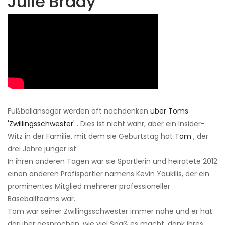
Julie Brady
Fußballansager werden oft nachdenken
über Toms
'Zwillingsschwester'
. Dies ist nicht wahr, aber ein Insider-
Witz in der Familie, mit dem sie Geburtstag hat
Tom
, der
drei Jahre jünger ist.
In ihren anderen Tagen war sie Sportlerin und heiratete 2012
einen anderen Profisportler namens Kevin Youkilis, der ein
prominentes Mitglied mehrerer professioneller
Baseballteams war.
Tom war seiner Zwillingsschwester immer nahe und er hat
darüber gesprochen, wie viel Spaß es macht, dank ihres