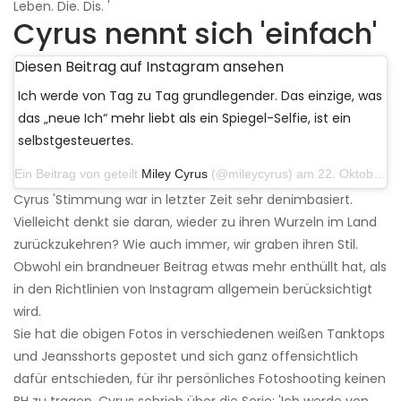
Leben. Die. Dis. '
Cyrus nennt sich 'einfach'
Diesen Beitrag auf Instagram ansehen
Ich werde von Tag zu Tag grundlegender. Das einzige, was
das „neue Ich“ mehr liebt als ein Spiegel-Selfie, ist ein
selbstgesteuertes.
Ein Beitrag von geteilt
Miley Cyrus
(@mileycyrus) am 22. Oktober 2019 um 11:39 Uhr PDT
Cyrus 'Stimmung war in letzter Zeit sehr denimbasiert.
Vielleicht denkt sie daran, wieder zu ihren Wurzeln im Land
zurückzukehren? Wie auch immer, wir graben ihren Stil.
Obwohl ein brandneuer Beitrag etwas mehr enthüllt hat, als
in den Richtlinien von Instagram allgemein berücksichtigt
wird.
Sie hat die obigen Fotos in verschiedenen weißen Tanktops
und Jeansshorts gepostet und sich ganz offensichtlich
dafür entschieden, für ihr persönliches Fotoshooting keinen
BH zu tragen. Cyrus schrieb über die Serie: 'Ich werde von