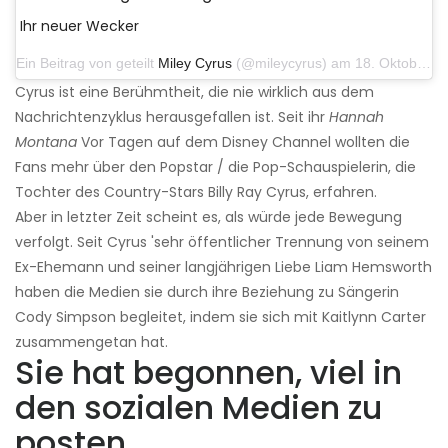
Ihr neuer Wecker
Ein Beitrag von geteilt
Miley Cyrus
(@mileycyrus) am 18. Oktober 2019 um 19:03 Uhr PDT
Cyrus ist eine Berühmtheit, die nie wirklich aus dem
Nachrichtenzyklus herausgefallen ist. Seit ihr
Hannah
Montana
Vor Tagen auf dem Disney Channel wollten die
Fans mehr über den Popstar / die Pop-Schauspielerin, die
Tochter des Country-Stars Billy Ray Cyrus, erfahren.
Aber in letzter Zeit scheint es, als würde jede Bewegung
verfolgt. Seit Cyrus 'sehr öffentlicher Trennung von seinem
Ex-Ehemann und seiner langjährigen Liebe Liam Hemsworth
haben die Medien sie durch ihre Beziehung zu Sängerin
Cody Simpson begleitet, indem sie sich mit Kaitlynn Carter
zusammengetan hat.
Sie hat begonnen, viel in
den sozialen Medien zu
posten