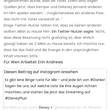
angenommen wurde, dass sie Yates 'Eltern sind, sagen
Quellen jetzt, dass Kemper und Delaney jemand anderen
im Film spielen werden.' , möglicherweise ein anderes Paar,
das nicht mit Yates verwandt ist. “
Einige Twitter-Nutzer teilten mit, dass sie keinen anderen
wollten
Allein zu Hause
Film.
Ein Twitter-Nutzer sagte:
'Nicht,
dass diese Besetzung nicht großartig ist, aber ehrlich
gesagt haben wir 3
Allein zu Hause
bereits. Ich möchte nur,
dass Sie das Geld und die Energie in den ursprünglichen
Inhalt stecken, bitte. '
Für Wen Arbeitet Erin Andrews
Diesen Beitrag auf Instagram ansehen
Es gibt eine Binge-Liste für alle - und jede Art von #Danke!
Sagen Sie uns, auf welche Liste Sie Ihre Augen richten
möchten, und starten Sie jetzt das Streaming auf
#DisneyPlus!
Ein Beitrag von geteilt
Disney +
(@disneyplus) am 28. November 2019 um 9:28 Uhr PST