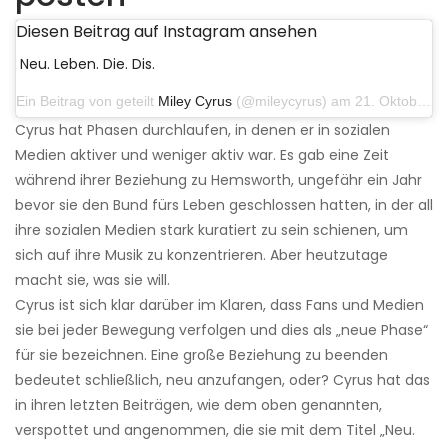
Diesen Beitrag auf Instagram ansehen
Neu. Leben. Die. Dis.
Ein Beitrag von geteilt
Miley Cyrus
(@mileycyrus) am 21. Oktober 2019 um 12:31 Uhr PDT
Cyrus hat Phasen durchlaufen, in denen er in sozialen
Medien aktiver und weniger aktiv war. Es gab eine Zeit
während ihrer Beziehung zu Hemsworth, ungefähr ein Jahr
bevor sie den Bund fürs Leben geschlossen hatten, in der all
ihre sozialen Medien stark kuratiert zu sein schienen, um
sich auf ihre Musik zu konzentrieren. Aber heutzutage
macht sie, was sie will.
Cyrus ist sich klar darüber im Klaren, dass Fans und Medien
sie bei jeder Bewegung verfolgen und dies als „neue Phase“
für sie bezeichnen. Eine große Beziehung zu beenden
bedeutet schließlich, neu anzufangen, oder? Cyrus hat das
in ihren letzten Beiträgen, wie dem oben genannten,
verspottet und angenommen, die sie mit dem Titel „Neu.