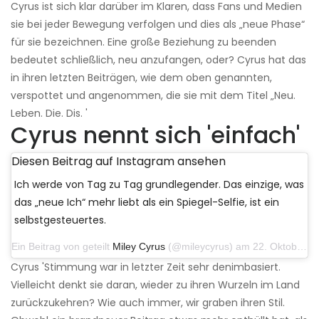
Cyrus ist sich klar darüber im Klaren, dass Fans und Medien
sie bei jeder Bewegung verfolgen und dies als „neue Phase“
für sie bezeichnen. Eine große Beziehung zu beenden
bedeutet schließlich, neu anzufangen, oder? Cyrus hat das
in ihren letzten Beiträgen, wie dem oben genannten,
verspottet und angenommen, die sie mit dem Titel „Neu.
Leben. Die. Dis. '
Cyrus nennt sich 'einfach'
Diesen Beitrag auf Instagram ansehen
Ich werde von Tag zu Tag grundlegender. Das einzige, was
das „neue Ich“ mehr liebt als ein Spiegel-Selfie, ist ein
selbstgesteuertes.
Ein Beitrag von geteilt
Miley Cyrus
(@mileycyrus) am 22. Oktober 2019 um 11:39 Uhr PDT
Cyrus 'Stimmung war in letzter Zeit sehr denimbasiert.
Vielleicht denkt sie daran, wieder zu ihren Wurzeln im Land
zurückzukehren? Wie auch immer, wir graben ihren Stil.