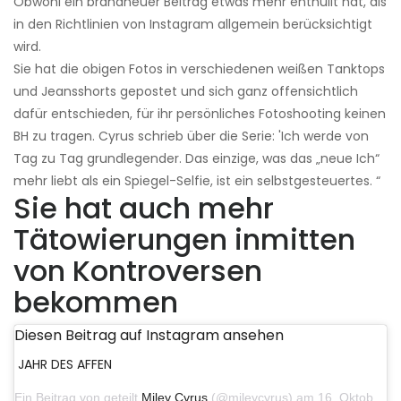
Obwohl ein brandneuer Beitrag etwas mehr enthüllt hat, als
in den Richtlinien von Instagram allgemein berücksichtigt
wird.
Sie hat die obigen Fotos in verschiedenen weißen Tanktops
und Jeansshorts gepostet und sich ganz offensichtlich
dafür entschieden, für ihr persönliches Fotoshooting keinen
BH zu tragen. Cyrus schrieb über die Serie: 'Ich werde von
Tag zu Tag grundlegender. Das einzige, was das „neue Ich“
mehr liebt als ein Spiegel-Selfie, ist ein selbstgesteuertes. “
Sie hat auch mehr
Tätowierungen inmitten
von Kontroversen
bekommen
Diesen Beitrag auf Instagram ansehen
JAHR DES AFFEN
Ein Beitrag von geteilt
Miley Cyrus
(@mileycyrus) am 16. Oktober 2019 um 19:04 Uhr PDT