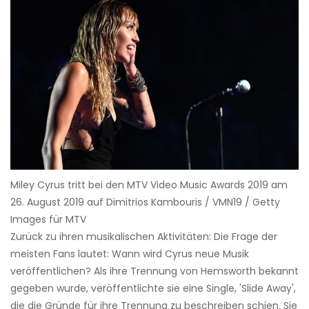
Miley Cyrus tritt bei den MTV Video Music Awards 2019 am
26. August 2019 auf Dimitrios Kambouris / VMN19 / Getty
Images für MTV
Zurück zu ihren musikalischen Aktivitäten: Die Frage der
meisten Fans lautet: Wann wird Cyrus neue Musik
veröffentlichen? Als ihre Trennung von Hemsworth bekannt
gegeben wurde, veröffentlichte sie eine Single, 'Slide Away',
die die Gründe für ihre Trennung zu beschreiben schien. Sie