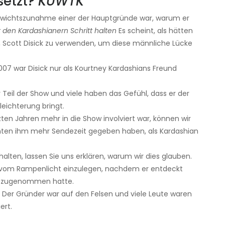
setzt?
KUWTK
Gewichtszunahme einer der Hauptgründe war, warum er
t den Kardashianern Schritt halten
Es scheint, als hätten
, Scott Disick zu verwenden, um diese männliche Lücke
007 war Disick nur als Kourtney Kardashians Freund
 Teil der Show und viele haben das Gefühl, dass er der
leichterung bringt.
zten Jahren mehr in die Show involviert war, können wir
zenten ihm mehr Sendezeit gegeben haben, als Kardashian
alten, lassen Sie uns erklären, warum wir dies glauben.
e vom Rampenlicht einzulegen, nachdem er entdeckt
t zugenommen hatte.
Der Gründer war auf den Felsen und viele Leute waren
ert.