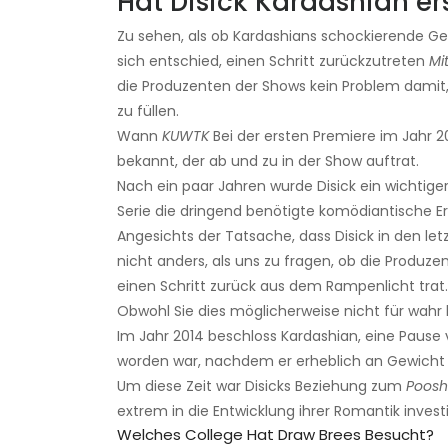
Hat Disick Kardashian er
Zu sehen, als ob Kardashians schockierende 
sich entschied, einen Schritt zurückzutreten
Mi
die Produzenten der Shows kein Problem damit
zu füllen.
Wann
KUWTK
Bei der ersten Premiere im Jahr 2
bekannt, der ab und zu in der Show auftrat.
Nach ein paar Jahren wurde Disick ein wichtiger
Serie die dringend benötigte komödiantische Er
Angesichts der Tatsache, dass Disick in den let
nicht anders, als uns zu fragen, ob die Produ
einen Schritt zurück aus dem Rampenlicht trat.
Obwohl Sie dies möglicherweise nicht für wahr h
Im Jahr 2014 beschloss Kardashian, eine Paus
worden war, nachdem er erheblich an Gewich
Um diese Zeit war Disicks Beziehung zum
Poosh
extrem in die Entwicklung ihrer Romantik investi
Welches College Hat Draw Brees Besucht?