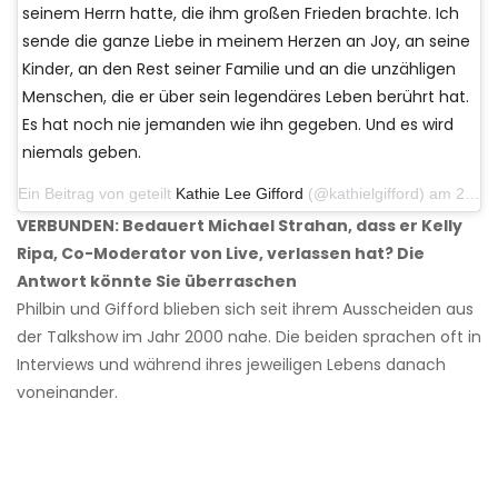
seinem Herrn hatte, die ihm großen Frieden brachte. Ich
sende die ganze Liebe in meinem Herzen an Joy, an seine
Kinder, an den Rest seiner Familie und an die unzähligen
Menschen, die er über sein legendäres Leben berührt hat.
Es hat noch nie jemanden wie ihn gegeben. Und es wird
niemals geben.
Ein Beitrag von geteilt
Kathie Lee Gifford
(@kathielgifford) am 25. Juli 2020 um 14:37 Uhr PDT
VERBUNDEN: Bedauert Michael Strahan, dass er Kelly
Ripa, Co-Moderator von Live, verlassen hat? Die
Antwort könnte Sie überraschen
Philbin und Gifford blieben sich seit ihrem Ausscheiden aus
der Talkshow im Jahr 2000 nahe. Die beiden sprachen oft in
Interviews und während ihres jeweiligen Lebens danach
voneinander.