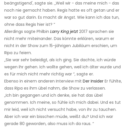
beängstigend', sagte sie. „Weil wir - das meine mich - das
noch nie gemacht haben. Regis hatte es oft getan und er
war so gut darin. Es macht dir Angst. Wie kann ich das tun,
ohne dass Regis hier ist? “
Allerdings sagte Philbin
Larry King jetzt
2017 sprachen sie
nicht mehr miteinander. Das könnte erklären, warum er
nicht in der Show zum 15-jährigen Jubiläum erschien, um
Ripa zu feiern.
„Sie war sehr beleidigt, als ich ging. Sie dachte, ich würde
wegen ihr gehen. Ich wollte gehen, weil ich älter wurde und
es für mich nicht mehr richtig war “, sagte er.
Ebenso in einem anderen Interview mit
Der Insider
Er fühlte,
dass Ripa es ihm übel nahm, die Show zu verlassen.
„Ich bin gegangen und ich denke, sie hat das übel
genommen. Ich meine, so fühle ich mich dabei. Und es tut
mir leid, weil ich nicht versucht habe, von ihr zu tauchen.
Aber ich war ein bisschen müde, weißt du? Und ich war
gerade 80 geworden, also muss ich da raus. “