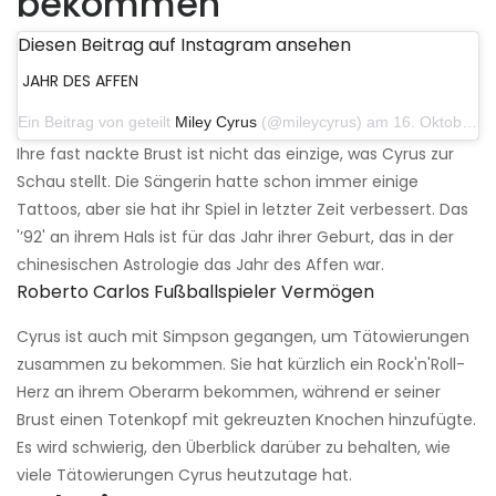
bekommen
Diesen Beitrag auf Instagram ansehen
JAHR DES AFFEN
Ein Beitrag von geteilt
Miley Cyrus
(@mileycyrus) am 16. Oktober 2019 um 19:04 Uhr PDT
Ihre fast nackte Brust ist nicht das einzige, was Cyrus zur
Schau stellt. Die Sängerin hatte schon immer einige
Tattoos, aber sie hat ihr Spiel in letzter Zeit verbessert. Das
'’92' an ihrem Hals ist für das Jahr ihrer Geburt, das in der
chinesischen Astrologie das Jahr des Affen war.
Roberto Carlos Fußballspieler Vermögen
Cyrus ist auch mit Simpson gegangen, um Tätowierungen
zusammen zu bekommen. Sie hat kürzlich ein Rock'n'Roll-
Herz an ihrem Oberarm bekommen, während er seiner
Brust einen Totenkopf mit gekreuzten Knochen hinzufügte.
Es wird schwierig, den Überblick darüber zu behalten, wie
viele Tätowierungen Cyrus heutzutage hat.