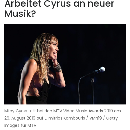
Arbeitet Cyrus an neuer
Musik?
Miley Cyrus tritt bei den MTV Video Music Awards 2019 am
26. August 2019 auf Dimitrios Kambouris / VMN19 / Getty
Images für MTV