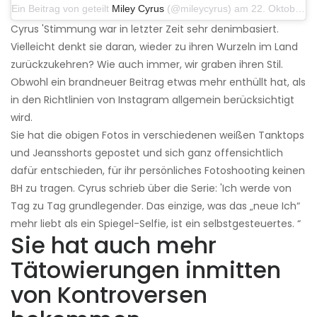
Ein Beitrag von geteilt
Miley Cyrus
(@mileycyrus) am 22. Oktober 2019 um 11:39 Uhr PDT
Cyrus 'Stimmung war in letzter Zeit sehr denimbasiert.
Vielleicht denkt sie daran, wieder zu ihren Wurzeln im Land
zurückzukehren? Wie auch immer, wir graben ihren Stil.
Obwohl ein brandneuer Beitrag etwas mehr enthüllt hat, als
in den Richtlinien von Instagram allgemein berücksichtigt
wird.
Sie hat die obigen Fotos in verschiedenen weißen Tanktops
und Jeansshorts gepostet und sich ganz offensichtlich
dafür entschieden, für ihr persönliches Fotoshooting keinen
BH zu tragen. Cyrus schrieb über die Serie: 'Ich werde von
Tag zu Tag grundlegender. Das einzige, was das „neue Ich“
mehr liebt als ein Spiegel-Selfie, ist ein selbstgesteuertes. “
Sie hat auch mehr
Tätowierungen inmitten
von Kontroversen