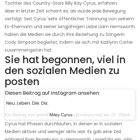
Tochter des Country-Stars Billy Ray Cyrus, erfahren.
Aber in letzter Zeit scheint es, als würde jede Bewegung
verfolgt. Seit Cyrus 'sehr öffentlicher Trennung von seinem
Ex-Ehemann und seiner langjährigen Liebe Liam Hemsworth
haben die Medien sie durch ihre Beziehung zu Sängerin
Cody Simpson begleitet, indem sie sich mit Kaitlynn Carter
zusammengetan hat.
Sie hat begonnen, viel in
den sozialen Medien zu
posten
Diesen Beitrag auf Instagram ansehen
Neu. Leben. Die. Dis.
Ein Beitrag von geteilt
Miley Cyrus
(@mileycyrus) am 21. Oktober 2019 um 12:31 Uhr PDT
Cyrus hat Phasen durchlaufen, in denen er in sozialen
Medien aktiver und weniger aktiv war. Es gab eine Zeit
während ihrer Beziehung zu Hemsworth, ungefähr ein Jahr