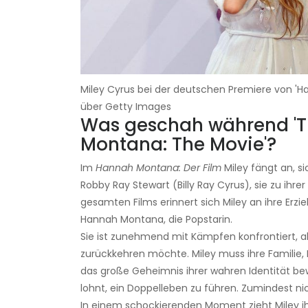
Miley Cyrus bei der deutschen Premiere von 'H
über Getty Images
Was geschah während 'Th
Montana: The Movie'?
Im
Hannah Montana: Der Film
Miley fängt an, si
Robby Ray Stewart (Billy Ray Cyrus), sie zu i
gesamten Films erinnert sich Miley an ihre Erzi
Hannah Montana, die Popstarin.
Sie ist zunehmend mit Kämpfen konfrontiert, a
zurückkehren möchte. Miley muss ihre Familie, F
das große Geheimnis ihrer wahren Identität be
lohnt, ein Doppelleben zu führen. Zumindest ni
In einem schockierenden Moment zieht Miley ih