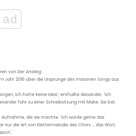
ad
oren von
Der Anstieg
.
m Jahr 2016 über die Ursprünge des massiven Songs aus
gen, ich hatte keine Idee', enthüllte Alexander. 'Ich
lexander fuhr zu einer Schreibsitzung mit Mabe. Sie bat
ste Aufnahme, die sie machte. 'Ich würde gerne das
ar nur die Art von Klettermelodie des Chors ... das Wort,
isch'. '