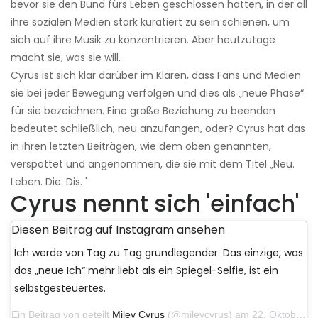
bevor sie den Bund fürs Leben geschlossen hatten, in der all
ihre sozialen Medien stark kuratiert zu sein schienen, um
sich auf ihre Musik zu konzentrieren. Aber heutzutage
macht sie, was sie will.
Cyrus ist sich klar darüber im Klaren, dass Fans und Medien
sie bei jeder Bewegung verfolgen und dies als „neue Phase“
für sie bezeichnen. Eine große Beziehung zu beenden
bedeutet schließlich, neu anzufangen, oder? Cyrus hat das
in ihren letzten Beiträgen, wie dem oben genannten,
verspottet und angenommen, die sie mit dem Titel „Neu.
Leben. Die. Dis. '
Cyrus nennt sich 'einfach'
Diesen Beitrag auf Instagram ansehen
Ich werde von Tag zu Tag grundlegender. Das einzige, was
das „neue Ich“ mehr liebt als ein Spiegel-Selfie, ist ein
selbstgesteuertes.
Ein Beitrag von geteilt
Miley Cyrus
(@mileycyrus) am 22. Oktober 2019 um 11:39 Uhr PDT