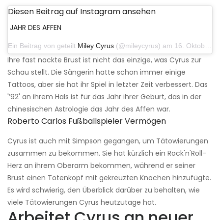
Diesen Beitrag auf Instagram ansehen
JAHR DES AFFEN
Ein Beitrag von geteilt
Miley Cyrus
(@mileycyrus) am 16. Oktober 2019 um 19:04 Uhr PDT
Ihre fast nackte Brust ist nicht das einzige, was Cyrus zur
Schau stellt. Die Sängerin hatte schon immer einige
Tattoos, aber sie hat ihr Spiel in letzter Zeit verbessert. Das
'’92' an ihrem Hals ist für das Jahr ihrer Geburt, das in der
chinesischen Astrologie das Jahr des Affen war.
Roberto Carlos Fußballspieler Vermögen
Cyrus ist auch mit Simpson gegangen, um Tätowierungen
zusammen zu bekommen. Sie hat kürzlich ein Rock'n'Roll-
Herz an ihrem Oberarm bekommen, während er seiner
Brust einen Totenkopf mit gekreuzten Knochen hinzufügte.
Es wird schwierig, den Überblick darüber zu behalten, wie
viele Tätowierungen Cyrus heutzutage hat.
Arbeitet Cyrus an neuer