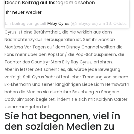
Diesen Beitrag auf Instagram ansehen
Ihr neuer Wecker
Ein Beitrag von geteilt
Miley Cyrus
(@mileycyrus) am 18. Oktober 2019 um 19:03 Uhr PDT
Cyrus ist eine Berühmtheit, die nie wirklich aus dem
Nachrichtenzyklus herausgefallen ist. Seit ihr
Hannah
Montana
Vor Tagen auf dem Disney Channel wollten die
Fans mehr über den Popstar / die Pop-Schauspielerin, die
Tochter des Country-Stars Billy Ray Cyrus, erfahren.
Aber in letzter Zeit scheint es, als würde jede Bewegung
verfolgt. Seit Cyrus 'sehr öffentlicher Trennung von seinem
Ex-Ehemann und seiner langjährigen Liebe Liam Hemsworth
haben die Medien sie durch ihre Beziehung zu Sängerin
Cody Simpson begleitet, indem sie sich mit Kaitlynn Carter
zusammengetan hat.
Sie hat begonnen, viel in
den sozialen Medien zu