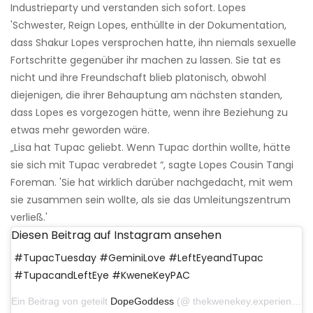
Industrieparty und verstanden sich sofort. Lopes
'Schwester, Reign Lopes, enthüllte in der Dokumentation,
dass Shakur Lopes versprochen hatte, ihn niemals sexuelle
Fortschritte gegenüber ihr machen zu lassen. Sie tat es
nicht und ihre Freundschaft blieb platonisch, obwohl
diejenigen, die ihrer Behauptung am nächsten standen,
dass Lopes es vorgezogen hätte, wenn ihre Beziehung zu
etwas mehr geworden wäre.
„Lisa hat Tupac geliebt. Wenn Tupac dorthin wollte, hätte
sie sich mit Tupac verabredet “, sagte Lopes Cousin Tangi
Foreman. 'Sie hat wirklich darüber nachgedacht, mit wem
sie zusammen sein wollte, als sie das Umleitungszentrum
verließ.'
Diesen Beitrag auf Instagram ansehen
#TupacTuesday #GeminiLove #LeftEyeandTupac
#TupacandLeftEye #KweneKeyPAC
Ein Beitrag von geteilt
DopeGoddess‍
(@ thekwenekey.experience) am 13. September 2016 um 12:55 Uhr PDT