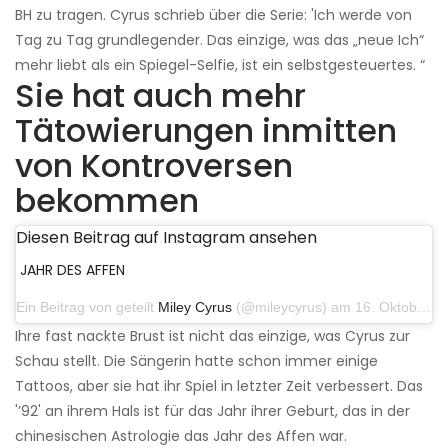
BH zu tragen. Cyrus schrieb über die Serie: 'Ich werde von
Tag zu Tag grundlegender. Das einzige, was das „neue Ich“
mehr liebt als ein Spiegel-Selfie, ist ein selbstgesteuertes. “
Sie hat auch mehr
Tätowierungen inmitten
von Kontroversen
bekommen
Diesen Beitrag auf Instagram ansehen
JAHR DES AFFEN
Ein Beitrag von geteilt
Miley Cyrus
(@mileycyrus) am 16. Oktober 2019 um 19:04 Uhr PDT
Ihre fast nackte Brust ist nicht das einzige, was Cyrus zur
Schau stellt. Die Sängerin hatte schon immer einige
Tattoos, aber sie hat ihr Spiel in letzter Zeit verbessert. Das
'’92' an ihrem Hals ist für das Jahr ihrer Geburt, das in der
chinesischen Astrologie das Jahr des Affen war.