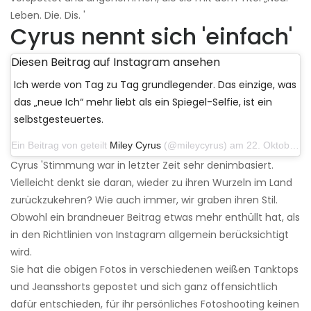
Leben. Die. Dis. '
Cyrus nennt sich 'einfach'
Diesen Beitrag auf Instagram ansehen
Ich werde von Tag zu Tag grundlegender. Das einzige, was
das „neue Ich“ mehr liebt als ein Spiegel-Selfie, ist ein
selbstgesteuertes.
Ein Beitrag von geteilt
Miley Cyrus
(@mileycyrus) am 22. Oktober 2019 um 11:39 Uhr PDT
Cyrus 'Stimmung war in letzter Zeit sehr denimbasiert.
Vielleicht denkt sie daran, wieder zu ihren Wurzeln im Land
zurückzukehren? Wie auch immer, wir graben ihren Stil.
Obwohl ein brandneuer Beitrag etwas mehr enthüllt hat, als
in den Richtlinien von Instagram allgemein berücksichtigt
wird.
Sie hat die obigen Fotos in verschiedenen weißen Tanktops
und Jeansshorts gepostet und sich ganz offensichtlich
dafür entschieden, für ihr persönliches Fotoshooting keinen