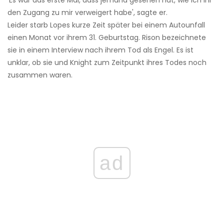
'Es war das erste Mal, dass jemand gesehen hat, wie ich ihr
den Zugang zu mir verweigert habe', sagte er.
Leider starb Lopes kurze Zeit später bei einem Autounfall
einen Monat vor ihrem 31. Geburtstag. Rison bezeichnete
sie in einem Interview nach ihrem Tod als Engel. Es ist
unklar, ob sie und Knight zum Zeitpunkt ihres Todes noch
zusammen waren.
ad