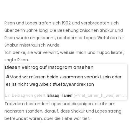
Rison und Lopes trafen sich 1992 und verabredeten sich
über zehn Jahre lang. Die Beziehung zwischen Shakur und
Rison wurde angespannt, nachdem er Lopes 'Gefühlen für
Shakur misstrauisch wurde.
'Ich denke, sie war verwirrt, weil sie mich und Tupac liebte',
sagte Rison.
Diesen Beitrag auf Instagram ansehen
#Mood wir müssen beide zusammen verrückt sein oder
es ist nicht weg Arbeit #LeftEyeAndreRison
Ein Beitrag von geteilt
Ishaaq Hanief
(@nat_turner_h_wes) am 23. Juli 2016 um 15:44 Uhr PDT
Trotzdem bestanden Lopes und diejenigen, die ihr am
nächsten standen, darauf, dass Shakur und Lopes streng
befreundet waren, aber die Liebe war tief.