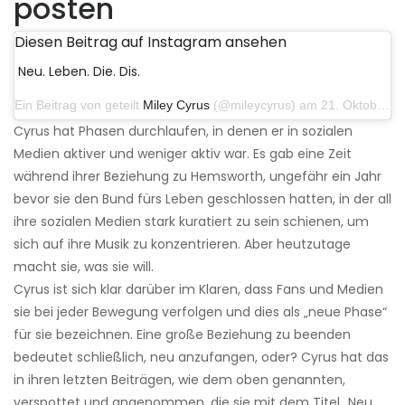
posten
Diesen Beitrag auf Instagram ansehen
Neu. Leben. Die. Dis.
Ein Beitrag von geteilt
Miley Cyrus
(@mileycyrus) am 21. Oktober 2019 um 12:31 Uhr PDT
Cyrus hat Phasen durchlaufen, in denen er in sozialen
Medien aktiver und weniger aktiv war. Es gab eine Zeit
während ihrer Beziehung zu Hemsworth, ungefähr ein Jahr
bevor sie den Bund fürs Leben geschlossen hatten, in der all
ihre sozialen Medien stark kuratiert zu sein schienen, um
sich auf ihre Musik zu konzentrieren. Aber heutzutage
macht sie, was sie will.
Cyrus ist sich klar darüber im Klaren, dass Fans und Medien
sie bei jeder Bewegung verfolgen und dies als „neue Phase“
für sie bezeichnen. Eine große Beziehung zu beenden
bedeutet schließlich, neu anzufangen, oder? Cyrus hat das
in ihren letzten Beiträgen, wie dem oben genannten,
verspottet und angenommen, die sie mit dem Titel „Neu.