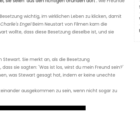
i, sie seien 'aus den richtigen Gründen dort'.
wie Freunde
 Besetzung wichtig, im wirklichen Leben zu klicken, damit
r
Charlie's Engel
Beim Neustart von Filmen kam die
rt wollte, dass diese Besetzung dieselbe ist, und sie
Stewart. Sie merkt an, als die Besetzung
ass sie sagten: 'Was ist los, wirst du mein Freund sein?'
hen, was Stewart gesagt hat, indem er keine unechte
miteinander ausgekommen zu sein, wenn nicht sogar zu