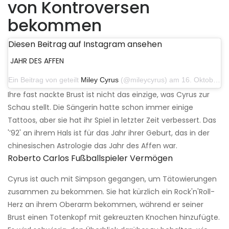
von Kontroversen
bekommen
Diesen Beitrag auf Instagram ansehen
JAHR DES AFFEN
Ein Beitrag von geteilt
Miley Cyrus
(@mileycyrus) am 16. Oktober 2019 um 19:04 Uhr PDT
Ihre fast nackte Brust ist nicht das einzige, was Cyrus zur
Schau stellt. Die Sängerin hatte schon immer einige
Tattoos, aber sie hat ihr Spiel in letzter Zeit verbessert. Das
'’92' an ihrem Hals ist für das Jahr ihrer Geburt, das in der
chinesischen Astrologie das Jahr des Affen war.
Roberto Carlos Fußballspieler Vermögen
Cyrus ist auch mit Simpson gegangen, um Tätowierungen
zusammen zu bekommen. Sie hat kürzlich ein Rock'n'Roll-
Herz an ihrem Oberarm bekommen, während er seiner
Brust einen Totenkopf mit gekreuzten Knochen hinzufügte.