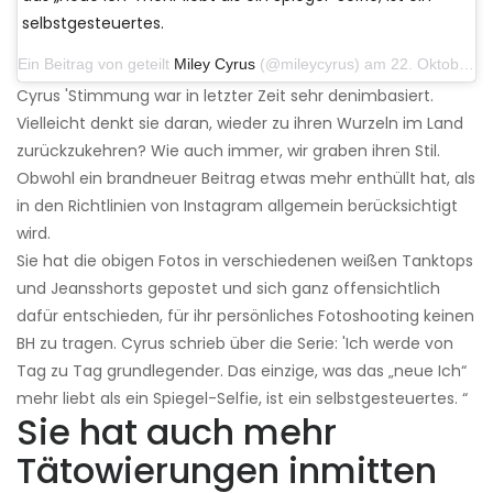
selbstgesteuertes.
Ein Beitrag von geteilt
Miley Cyrus
(@mileycyrus) am 22. Oktober 2019 um 11:39 Uhr PDT
Cyrus 'Stimmung war in letzter Zeit sehr denimbasiert.
Vielleicht denkt sie daran, wieder zu ihren Wurzeln im Land
zurückzukehren? Wie auch immer, wir graben ihren Stil.
Obwohl ein brandneuer Beitrag etwas mehr enthüllt hat, als
in den Richtlinien von Instagram allgemein berücksichtigt
wird.
Sie hat die obigen Fotos in verschiedenen weißen Tanktops
und Jeansshorts gepostet und sich ganz offensichtlich
dafür entschieden, für ihr persönliches Fotoshooting keinen
BH zu tragen. Cyrus schrieb über die Serie: 'Ich werde von
Tag zu Tag grundlegender. Das einzige, was das „neue Ich“
mehr liebt als ein Spiegel-Selfie, ist ein selbstgesteuertes. “
Sie hat auch mehr
Tätowierungen inmitten