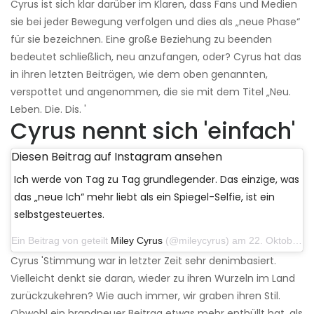
Cyrus ist sich klar darüber im Klaren, dass Fans und Medien
sie bei jeder Bewegung verfolgen und dies als „neue Phase“
für sie bezeichnen. Eine große Beziehung zu beenden
bedeutet schließlich, neu anzufangen, oder? Cyrus hat das
in ihren letzten Beiträgen, wie dem oben genannten,
verspottet und angenommen, die sie mit dem Titel „Neu.
Leben. Die. Dis. '
Cyrus nennt sich 'einfach'
Diesen Beitrag auf Instagram ansehen
Ich werde von Tag zu Tag grundlegender. Das einzige, was
das „neue Ich“ mehr liebt als ein Spiegel-Selfie, ist ein
selbstgesteuertes.
Ein Beitrag von geteilt
Miley Cyrus
(@mileycyrus) am 22. Oktober 2019 um 11:39 Uhr PDT
Cyrus 'Stimmung war in letzter Zeit sehr denimbasiert.
Vielleicht denkt sie daran, wieder zu ihren Wurzeln im Land
zurückzukehren? Wie auch immer, wir graben ihren Stil.
Obwohl ein brandneuer Beitrag etwas mehr enthüllt hat, als