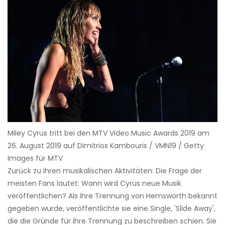
Miley Cyrus tritt bei den MTV Video Music Awards 2019 am
26. August 2019 auf Dimitrios Kambouris / VMN19 / Getty
Images für MTV
Zurück zu ihren musikalischen Aktivitäten: Die Frage der
meisten Fans lautet: Wann wird Cyrus neue Musik
veröffentlichen? Als ihre Trennung von Hemsworth bekannt
gegeben wurde, veröffentlichte sie eine Single, 'Slide Away',
die die Gründe für ihre Trennung zu beschreiben schien. Sie