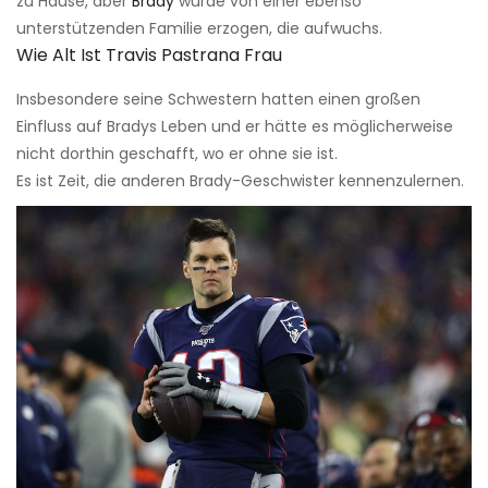
zu Hause, aber
Brady
wurde von einer ebenso
unterstützenden Familie erzogen, die aufwuchs.
Wie Alt Ist Travis Pastrana Frau
Insbesondere seine Schwestern hatten einen großen
Einfluss auf Bradys Leben und er hätte es möglicherweise
nicht dorthin geschafft, wo er ohne sie ist.
Es ist Zeit, die anderen Brady-Geschwister kennenzulernen.