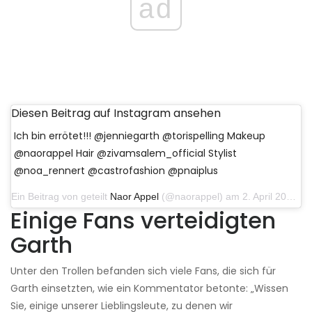
ad
Diesen Beitrag auf Instagram ansehen
Ich bin errötet!!! @jenniegarth @torispelling Makeup
@naorappel Hair @zivamsalem_official Stylist
@noa_rennert @castrofashion @pnaiplus
Ein Beitrag von geteilt
Naor Appel
(@naorappel) am 2. April 2019 um 9:04 Uhr PDT
Einige Fans verteidigten
Garth
Unter den Trollen befanden sich viele Fans, die sich für
Garth einsetzten, wie ein Kommentator betonte: „Wissen
Sie, einige unserer Lieblingsleute, zu denen wir