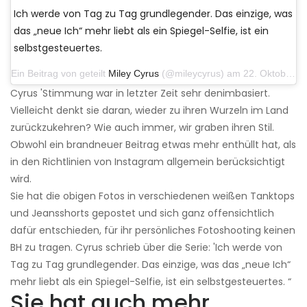
Ich werde von Tag zu Tag grundlegender. Das einzige, was
das „neue Ich“ mehr liebt als ein Spiegel-Selfie, ist ein
selbstgesteuertes.
Ein Beitrag von geteilt
Miley Cyrus
(@mileycyrus) am 22. Oktober 2019 um 11:39 Uhr PDT
Cyrus 'Stimmung war in letzter Zeit sehr denimbasiert.
Vielleicht denkt sie daran, wieder zu ihren Wurzeln im Land
zurückzukehren? Wie auch immer, wir graben ihren Stil.
Obwohl ein brandneuer Beitrag etwas mehr enthüllt hat, als
in den Richtlinien von Instagram allgemein berücksichtigt
wird.
Sie hat die obigen Fotos in verschiedenen weißen Tanktops
und Jeansshorts gepostet und sich ganz offensichtlich
dafür entschieden, für ihr persönliches Fotoshooting keinen
BH zu tragen. Cyrus schrieb über die Serie: 'Ich werde von
Tag zu Tag grundlegender. Das einzige, was das „neue Ich“
mehr liebt als ein Spiegel-Selfie, ist ein selbstgesteuertes. “
Sie hat auch mehr