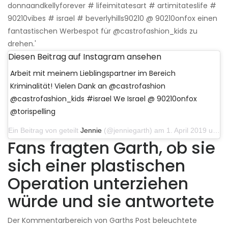
donnaandkellyforever # lifeimitatesart # artimitateslife #
90210vibes # israel # beverlyhills90210 @ 90210onfox einen
fantastischen Werbespot für @castrofashion_kids zu
drehen.'
Diesen Beitrag auf Instagram ansehen
Arbeit mit meinem Lieblingspartner im Bereich
Kriminalität! Vielen Dank an @castrofashion
@castrofashion_kids #israel We Israel @ 90210onfox
@torispelling
Ein Beitrag von geteilt
Jennie
(@jenniegarth) am 1. April 2019 um 4:59 Uhr PDT
Fans fragten Garth, ob sie
sich einer plastischen
Operation unterziehen
würde und sie antwortete
Der Kommentarbereich von Garths Post beleuchtete