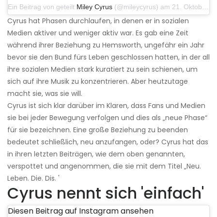
Ein Beitrag von geteilt
Miley Cyrus
(@mileycyrus) am 21. Oktober 2019 um 12:31 Uhr PDT
Cyrus hat Phasen durchlaufen, in denen er in sozialen
Medien aktiver und weniger aktiv war. Es gab eine Zeit
während ihrer Beziehung zu Hemsworth, ungefähr ein Jahr
bevor sie den Bund fürs Leben geschlossen hatten, in der all
ihre sozialen Medien stark kuratiert zu sein schienen, um
sich auf ihre Musik zu konzentrieren. Aber heutzutage
macht sie, was sie will.
Cyrus ist sich klar darüber im Klaren, dass Fans und Medien
sie bei jeder Bewegung verfolgen und dies als „neue Phase“
für sie bezeichnen. Eine große Beziehung zu beenden
bedeutet schließlich, neu anzufangen, oder? Cyrus hat das
in ihren letzten Beiträgen, wie dem oben genannten,
verspottet und angenommen, die sie mit dem Titel „Neu.
Leben. Die. Dis. '
Cyrus nennt sich 'einfach'
Diesen Beitrag auf Instagram ansehen