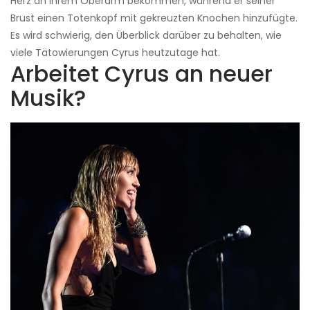
Herz an ihrem Oberarm bekommen, während er seiner
Brust einen Totenkopf mit gekreuzten Knochen hinzufügte.
Es wird schwierig, den Überblick darüber zu behalten, wie
viele Tätowierungen Cyrus heutzutage hat.
Arbeitet Cyrus an neuer
Musik?