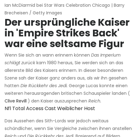
Ian McDiarmid bei Star Wars Celebration Chicago | Barry
Brecheisen / Getty Images
Der ursprüngliche Kaiser
in 'Empire Strikes Back'
war eine seltsame Figur
Wenn Sie sich an wann erinnern können
Das Imperium
schlägt zurück
kam 1980 heraus, Sie werden sich an das
allererste Bild des Kaisers erinnern. In dieser besonderen
Szene sah der Kaiser ganz anders aus, als wir ihn gesehen
hatten
Die Rückkehr des Jedi.
George Lucas konnte einen
weiteren herausragenden britischen Schauspieler landen (
Clive Revill
) den Kaiser auszusprechen
Reich.
Nfl Total Access Cast Weiblicher Host
Das Aussehen des Sith-Lords war jedoch weitaus
schändlicher, wenn Sie Vergleiche zwischen ihnen anstellen
Reich
und
Die Rückkehr des Jedi.
Basierend auf Bildern