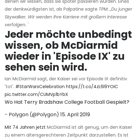
denen wir wissen, dass sie später passieren würden. Eines
der denkwürdigsten ist, als Palpatine sagte
TPM:
„Du junger
Skywalker. Wir werden Ihre Karriere mit großem Interesse
verfolgen. '
Jeder möchte unbedingt
wissen, ob McDiarmid
wieder in 'Episode IX' zu
sehen sein wird.
Ian McDiarmid sagt, der Kaiser sei vor Episode IX definitiv
'tot'.
#StarWarsCelebration
https://t.co/4zL6l9YOIC
pic.twitter.com/CUMVp1bYbX
Wo Hat Terry Bradshaw College Football Gespielt?
- Polygon (@Polygon)
15. April 2019
Mit 74 Jahren jetzt
McDiarmid ist alt genug, um den Kaiser
zu einem altersgerechteren Zeitpunkt darzustellen. Es ist