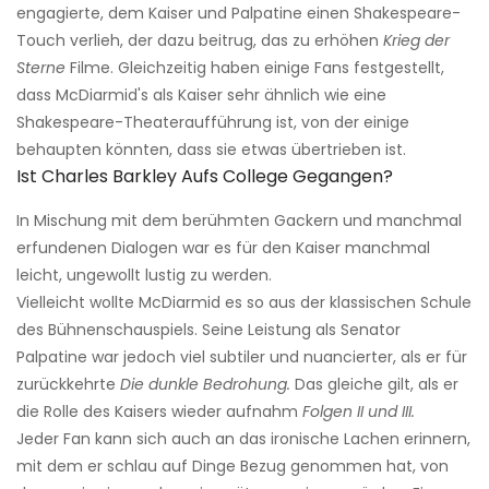
engagierte, dem Kaiser und Palpatine einen Shakespeare-
Touch verlieh, der dazu beitrug, das zu erhöhen
Krieg der
Sterne
Filme. Gleichzeitig haben einige Fans festgestellt,
dass McDiarmid's als Kaiser sehr ähnlich wie eine
Shakespeare-Theateraufführung ist, von der einige
behaupten könnten, dass sie etwas übertrieben ist.
Ist Charles Barkley Aufs College Gegangen?
In Mischung mit dem berühmten Gackern und manchmal
erfundenen Dialogen war es für den Kaiser manchmal
leicht, ungewollt lustig zu werden.
Vielleicht wollte McDiarmid es so aus der klassischen Schule
des Bühnenschauspiels. Seine Leistung als Senator
Palpatine war jedoch viel subtiler und nuancierter, als er für
zurückkehrte
Die dunkle Bedrohung.
Das gleiche gilt, als er
die Rolle des Kaisers wieder aufnahm
Folgen II und III.
Jeder Fan kann sich auch an das ironische Lachen erinnern,
mit dem er schlau auf Dinge Bezug genommen hat, von