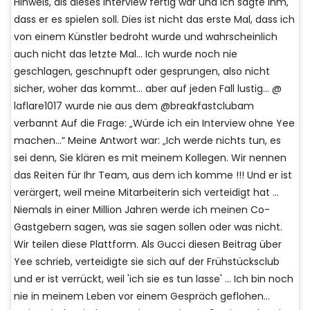
Hinweis, als dieses Interview fertig war und ich sagte ihm,
dass er es spielen soll. Dies ist nicht das erste Mal, dass ich
von einem Künstler bedroht wurde und wahrscheinlich
auch nicht das letzte Mal… Ich wurde noch nie
geschlagen, geschnupft oder gesprungen, also nicht
sicher, woher das kommt… aber auf jeden Fall lustig… @
laflare1017 wurde nie aus dem @breakfastclubam
verbannt Auf die Frage: „Würde ich ein Interview ohne Yee
machen…“ Meine Antwort war: „Ich werde nichts tun, es
sei denn, Sie klären es mit meinem Kollegen. Wir nennen
das Reiten für Ihr Team, aus dem ich komme !!! Und er ist
verärgert, weil meine Mitarbeiterin sich verteidigt hat ...
Niemals in einer Million Jahren werde ich meinen Co-
Gastgebern sagen, was sie sagen sollen oder was nicht.
Wir teilen diese Plattform. Als Gucci diesen Beitrag über
Yee schrieb, verteidigte sie sich auf der Frühstücksclub
und er ist verrückt, weil 'ich sie es tun lasse' ... Ich bin noch
nie in meinem Leben vor einem Gespräch geflohen…