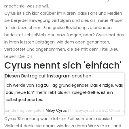
macht sie, was sie will.
Cyrus ist sich klar darüber im Klaren, dass Fans und Medien
sie bei jeder Bewegung verfolgen und dies als „neue Phase“
für sie bezeichnen. Eine große Beziehung zu beenden
bedeutet schließlich, neu anzufangen, oder? Cyrus hat das
in ihren letzten Beiträgen, wie dem oben genannten,
verspottet und angenommen, die sie mit dem Titel „Neu.
Leben. Die. Dis. '
Cyrus nennt sich 'einfach'
Diesen Beitrag auf Instagram ansehen
Ich werde von Tag zu Tag grundlegender. Das einzige, was
das „neue Ich“ mehr liebt als ein Spiegel-Selfie, ist ein
selbstgesteuertes.
Ein Beitrag von geteilt
Miley Cyrus
(@mileycyrus) am 22. Oktober 2019 um 11:39 Uhr PDT
Cyrus 'Stimmung war in letzter Zeit sehr denimbasiert.
Vielleicht denkt sie daran, wieder zu ihren Wurzeln im Land