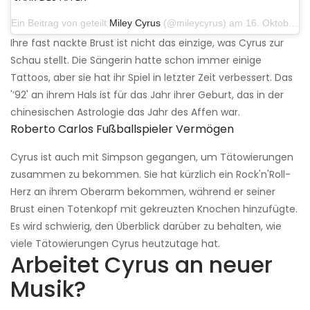
Ein Beitrag von geteilt
Miley Cyrus
(@mileycyrus) am 16. Oktober 2019 um 19:04 Uhr PDT
Ihre fast nackte Brust ist nicht das einzige, was Cyrus zur
Schau stellt. Die Sängerin hatte schon immer einige
Tattoos, aber sie hat ihr Spiel in letzter Zeit verbessert. Das
'’92' an ihrem Hals ist für das Jahr ihrer Geburt, das in der
chinesischen Astrologie das Jahr des Affen war.
Roberto Carlos Fußballspieler Vermögen
Cyrus ist auch mit Simpson gegangen, um Tätowierungen
zusammen zu bekommen. Sie hat kürzlich ein Rock'n'Roll-
Herz an ihrem Oberarm bekommen, während er seiner
Brust einen Totenkopf mit gekreuzten Knochen hinzufügte.
Es wird schwierig, den Überblick darüber zu behalten, wie
viele Tätowierungen Cyrus heutzutage hat.
Arbeitet Cyrus an neuer
Musik?