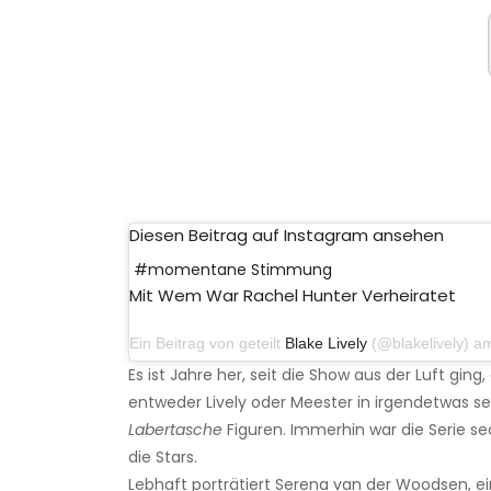
Diesen Beitrag auf Instagram ansehen
#momentane Stimmung
Mit Wem War Rachel Hunter Verheiratet
Ein Beitrag von geteilt
Blake Lively
(@blakelively) am 23. 
Es ist Jahre her, seit die Show aus der Luft gin
entweder Lively oder Meester in irgendetwas seh
Labertasche
Figuren. Immerhin war die Serie se
die Stars.
Lebhaft porträtiert Serena van der Woodsen, e