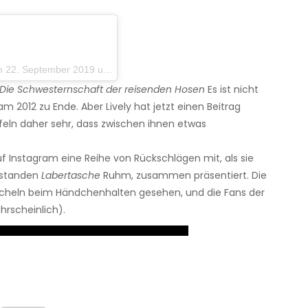
September 2019 um 19:11 Uhr PDT
Die Schwesternschaft der reisenden Hosen
Es ist nicht
m 2012 zu Ende. Aber Lively hat jetzt einen Beitrag
ifeln daher sehr, dass zwischen ihnen etwas
uf Instagram eine Reihe von Rückschlägen mit, als sie
 standen
Labertasche
Ruhm, zusammen präsentiert. Die
cheln beim Händchenhalten gesehen, und die Fans der
hrscheinlich).