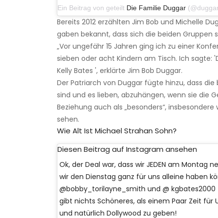
Ein Beitrag von geteilt
Die Familie Duggar
(@duggarfam) a
Bereits 2012 erzählten Jim Bob und Michelle Dug
gaben bekannt, dass sich die beiden Gruppen 
„Vor ungefähr 15 Jahren ging ich zu einer Konfe
sieben oder acht Kindern am Tisch. Ich sagte: '
Kelly Bates ', erklärte Jim Bob Duggar.
Der Patriarch von Duggar fügte hinzu, dass die
sind und es lieben, abzuhängen, wenn sie die 
Beziehung auch als „besonders“, insbesondere 
sehen.
Wie Alt Ist Michael Strahan Sohn?
Diesen Beitrag auf Instagram ansehen
Ok, der Deal war, dass wir JEDEN am Montag 
wir den Dienstag ganz für uns alleine haben kö
@bobby_torilayne_smith und @ kgbates2000 fü
gibt nichts Schöneres, als einem Paar Zeit f
und natürlich Dollywood zu geben!