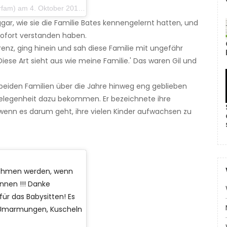
m 4. Oktober 2019 um 18:05 Uhr PDT
gar, wie sie die Familie Bates kennengelernt hatten, und
sofort verstanden haben.
renz, ging hinein und sah diese Familie mit ungefähr
Diese Art sieht aus wie meine Familie.' Das waren Gil und
 beiden Familien über die Jahre hinweg eng geblieben
Gelegenheit dazu bekommen. Er bezeichnete ihre
wenn es darum geht, ihre vielen Kinder aufwachsen zu
nehmen werden, wenn
nnen !!! Danke
r das Babysitten! Es
ür Umarmungen, Kuscheln