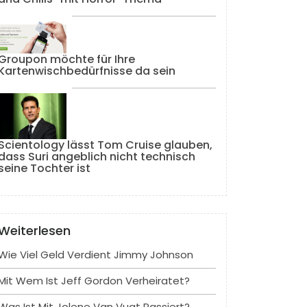
Groupon möchte für Ihre
Kartenwischbedürfnisse da sein
Scientology lässt Tom Cruise glauben,
dass Suri angeblich nicht technisch
seine Tochter ist
Weiterlesen
Wie Viel Geld Verdient Jimmy Johnson
Mit Wem Ist Jeff Gordon Verheiratet?
Was Ist Mit Jolene Van Vugt Passiert?