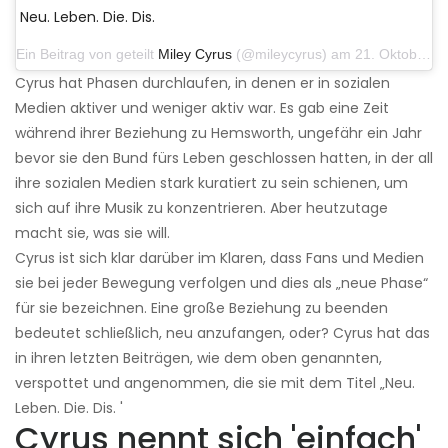
Neu. Leben. Die. Dis.
Ein Beitrag von geteilt
Miley Cyrus
(@mileycyrus) am 21. Oktober 2019 um 12:31 Uhr PDT
Cyrus hat Phasen durchlaufen, in denen er in sozialen
Medien aktiver und weniger aktiv war. Es gab eine Zeit
während ihrer Beziehung zu Hemsworth, ungefähr ein Jahr
bevor sie den Bund fürs Leben geschlossen hatten, in der all
ihre sozialen Medien stark kuratiert zu sein schienen, um
sich auf ihre Musik zu konzentrieren. Aber heutzutage
macht sie, was sie will.
Cyrus ist sich klar darüber im Klaren, dass Fans und Medien
sie bei jeder Bewegung verfolgen und dies als „neue Phase“
für sie bezeichnen. Eine große Beziehung zu beenden
bedeutet schließlich, neu anzufangen, oder? Cyrus hat das
in ihren letzten Beiträgen, wie dem oben genannten,
verspottet und angenommen, die sie mit dem Titel „Neu.
Leben. Die. Dis. '
Cyrus nennt sich 'einfach'