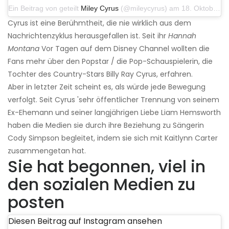
Ein Beitrag von geteilt
Miley Cyrus
(@mileycyrus) am 18. Oktober 2019 um 19:03 Uhr PDT
Cyrus ist eine Berühmtheit, die nie wirklich aus dem
Nachrichtenzyklus herausgefallen ist. Seit ihr
Hannah
Montana
Vor Tagen auf dem Disney Channel wollten die
Fans mehr über den Popstar / die Pop-Schauspielerin, die
Tochter des Country-Stars Billy Ray Cyrus, erfahren.
Aber in letzter Zeit scheint es, als würde jede Bewegung
verfolgt. Seit Cyrus 'sehr öffentlicher Trennung von seinem
Ex-Ehemann und seiner langjährigen Liebe Liam Hemsworth
haben die Medien sie durch ihre Beziehung zu Sängerin
Cody Simpson begleitet, indem sie sich mit Kaitlynn Carter
zusammengetan hat.
Sie hat begonnen, viel in
den sozialen Medien zu
posten
Diesen Beitrag auf Instagram ansehen