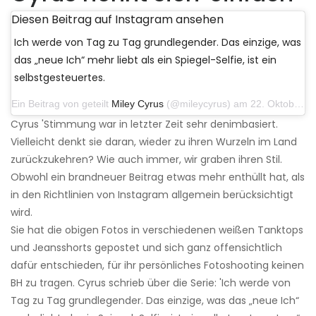
Diesen Beitrag auf Instagram ansehen
Ich werde von Tag zu Tag grundlegender. Das einzige, was
das „neue Ich“ mehr liebt als ein Spiegel-Selfie, ist ein
selbstgesteuertes.
Ein Beitrag von geteilt
Miley Cyrus
(@mileycyrus) am 22. Oktober 2019 um 11:39 Uhr PDT
Cyrus 'Stimmung war in letzter Zeit sehr denimbasiert.
Vielleicht denkt sie daran, wieder zu ihren Wurzeln im Land
zurückzukehren? Wie auch immer, wir graben ihren Stil.
Obwohl ein brandneuer Beitrag etwas mehr enthüllt hat, als
in den Richtlinien von Instagram allgemein berücksichtigt
wird.
Sie hat die obigen Fotos in verschiedenen weißen Tanktops
und Jeansshorts gepostet und sich ganz offensichtlich
dafür entschieden, für ihr persönliches Fotoshooting keinen
BH zu tragen. Cyrus schrieb über die Serie: 'Ich werde von
Tag zu Tag grundlegender. Das einzige, was das „neue Ich“