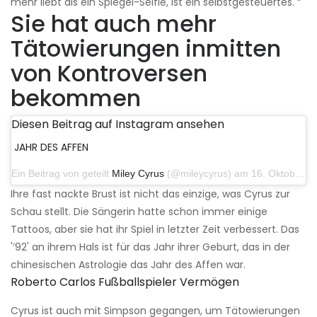
mehr liebt als ein Spiegel-Selfie, ist ein selbstgesteuertes. “
Sie hat auch mehr
Tätowierungen inmitten
von Kontroversen
bekommen
Diesen Beitrag auf Instagram ansehen
JAHR DES AFFEN
Ein Beitrag von geteilt
Miley Cyrus
(@mileycyrus) am 16. Oktober 2019 um 19:04 Uhr PDT
Ihre fast nackte Brust ist nicht das einzige, was Cyrus zur
Schau stellt. Die Sängerin hatte schon immer einige
Tattoos, aber sie hat ihr Spiel in letzter Zeit verbessert. Das
'’92' an ihrem Hals ist für das Jahr ihrer Geburt, das in der
chinesischen Astrologie das Jahr des Affen war.
Roberto Carlos Fußballspieler Vermögen
Cyrus ist auch mit Simpson gegangen, um Tätowierungen