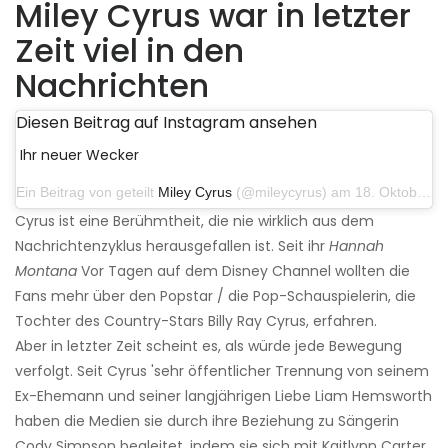
Miley Cyrus war in letzter
Zeit viel in den
Nachrichten
Diesen Beitrag auf Instagram ansehen
Ihr neuer Wecker
Ein Beitrag von geteilt
Miley Cyrus
(@mileycyrus) am 18. Oktober 2019 um 19:03 Uhr PDT
Cyrus ist eine Berühmtheit, die nie wirklich aus dem
Nachrichtenzyklus herausgefallen ist. Seit ihr
Hannah
Montana
Vor Tagen auf dem Disney Channel wollten die
Fans mehr über den Popstar / die Pop-Schauspielerin, die
Tochter des Country-Stars Billy Ray Cyrus, erfahren.
Aber in letzter Zeit scheint es, als würde jede Bewegung
verfolgt. Seit Cyrus 'sehr öffentlicher Trennung von seinem
Ex-Ehemann und seiner langjährigen Liebe Liam Hemsworth
haben die Medien sie durch ihre Beziehung zu Sängerin
Cody Simpson begleitet, indem sie sich mit Kaitlynn Carter