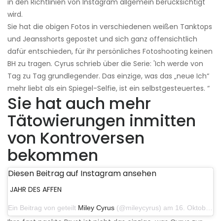
in den Richtlinien von Instagram allgemein berücksichtigt
wird.
Sie hat die obigen Fotos in verschiedenen weißen Tanktops
und Jeansshorts gepostet und sich ganz offensichtlich
dafür entschieden, für ihr persönliches Fotoshooting keinen
BH zu tragen. Cyrus schrieb über die Serie: 'Ich werde von
Tag zu Tag grundlegender. Das einzige, was das „neue Ich“
mehr liebt als ein Spiegel-Selfie, ist ein selbstgesteuertes. “
Sie hat auch mehr
Tätowierungen inmitten
von Kontroversen
bekommen
Diesen Beitrag auf Instagram ansehen
JAHR DES AFFEN
Ein Beitrag von geteilt
Miley Cyrus
(@mileycyrus) am 16. Oktober 2019 um 19:04 Uhr PDT