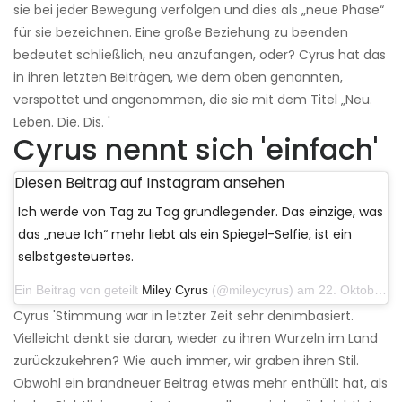
sie bei jeder Bewegung verfolgen und dies als „neue Phase“
für sie bezeichnen. Eine große Beziehung zu beenden
bedeutet schließlich, neu anzufangen, oder? Cyrus hat das
in ihren letzten Beiträgen, wie dem oben genannten,
verspottet und angenommen, die sie mit dem Titel „Neu.
Leben. Die. Dis. '
Cyrus nennt sich 'einfach'
Diesen Beitrag auf Instagram ansehen
Ich werde von Tag zu Tag grundlegender. Das einzige, was
das „neue Ich“ mehr liebt als ein Spiegel-Selfie, ist ein
selbstgesteuertes.
Ein Beitrag von geteilt
Miley Cyrus
(@mileycyrus) am 22. Oktober 2019 um 11:39 Uhr PDT
Cyrus 'Stimmung war in letzter Zeit sehr denimbasiert.
Vielleicht denkt sie daran, wieder zu ihren Wurzeln im Land
zurückzukehren? Wie auch immer, wir graben ihren Stil.
Obwohl ein brandneuer Beitrag etwas mehr enthüllt hat, als