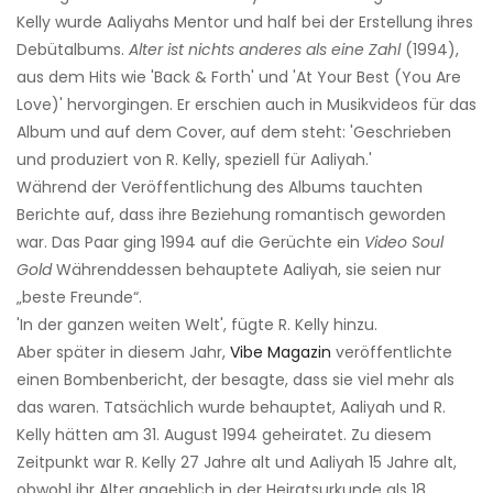
Kelly wurde Aaliyahs Mentor und half bei der Erstellung ihres
Debütalbums.
Alter ist nichts anderes als eine Zahl
(1994),
aus dem Hits wie 'Back & Forth' und 'At Your Best (You Are
Love)' hervorgingen. Er erschien auch in Musikvideos für das
Album und auf dem Cover, auf dem steht: 'Geschrieben
und produziert von R. Kelly, speziell für Aaliyah.'
Während der Veröffentlichung des Albums tauchten
Berichte auf, dass ihre Beziehung romantisch geworden
war. Das Paar ging 1994 auf die Gerüchte ein
Video Soul
Gold
Währenddessen behauptete Aaliyah, sie seien nur
„beste Freunde“.
'In der ganzen weiten Welt', fügte R. Kelly hinzu.
Aber später in diesem Jahr,
Vibe Magazin
veröffentlichte
einen Bombenbericht, der besagte, dass sie viel mehr als
das waren. Tatsächlich wurde behauptet, Aaliyah und R.
Kelly hätten am 31. August 1994 geheiratet. Zu diesem
Zeitpunkt war R. Kelly 27 Jahre alt und Aaliyah 15 Jahre alt,
obwohl ihr Alter angeblich in der Heiratsurkunde als 18