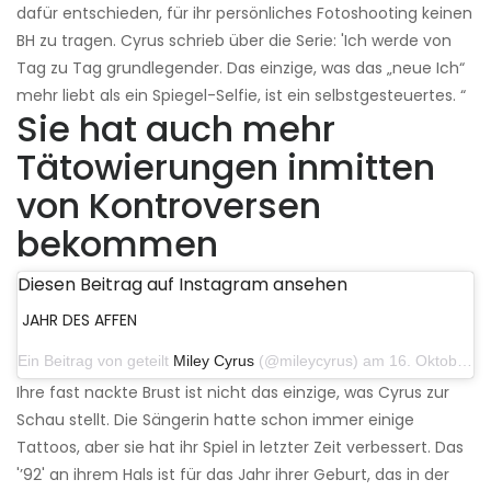
dafür entschieden, für ihr persönliches Fotoshooting keinen
BH zu tragen. Cyrus schrieb über die Serie: 'Ich werde von
Tag zu Tag grundlegender. Das einzige, was das „neue Ich“
mehr liebt als ein Spiegel-Selfie, ist ein selbstgesteuertes. “
Sie hat auch mehr
Tätowierungen inmitten
von Kontroversen
bekommen
Diesen Beitrag auf Instagram ansehen
JAHR DES AFFEN
Ein Beitrag von geteilt
Miley Cyrus
(@mileycyrus) am 16. Oktober 2019 um 19:04 Uhr PDT
Ihre fast nackte Brust ist nicht das einzige, was Cyrus zur
Schau stellt. Die Sängerin hatte schon immer einige
Tattoos, aber sie hat ihr Spiel in letzter Zeit verbessert. Das
'’92' an ihrem Hals ist für das Jahr ihrer Geburt, das in der