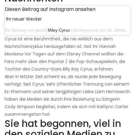
Diesen Beitrag auf Instagram ansehen
Ihr neuer Wecker
Ein Beitrag von geteilt
Miley Cyrus
(@mileycyrus) am 18. Oktober 2019 um 19:03 Uhr PDT
Cyrus ist eine Berühmtheit, die nie wirklich aus dem
Nachrichtenzyklus herausgefallen ist. Seit ihr
Hannah
Montana
Vor Tagen auf dem Disney Channel wollten die
Fans mehr über den Popstar / die Pop-Schauspielerin, die
Tochter des Country-Stars Billy Ray Cyrus, erfahren.
Aber in letzter Zeit scheint es, als würde jede Bewegung
verfolgt. Seit Cyrus 'sehr öffentlicher Trennung von seinem
Ex-Ehemann und seiner langjährigen Liebe Liam Hemsworth
haben die Medien sie durch ihre Beziehung zu Sängerin
Cody Simpson begleitet, indem sie sich mit Kaitlynn Carter
zusammengetan hat.
Sie hat begonnen, viel in
den sozialen Medien zu