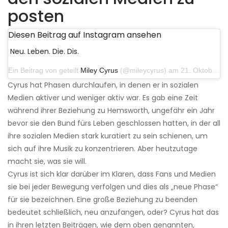
posten
Diesen Beitrag auf Instagram ansehen
Neu. Leben. Die. Dis.
Ein Beitrag von geteilt
Miley Cyrus
(@mileycyrus) am 21. Oktober 2019 um 12:31 Uhr PDT
Cyrus hat Phasen durchlaufen, in denen er in sozialen
Medien aktiver und weniger aktiv war. Es gab eine Zeit
während ihrer Beziehung zu Hemsworth, ungefähr ein Jahr
bevor sie den Bund fürs Leben geschlossen hatten, in der all
ihre sozialen Medien stark kuratiert zu sein schienen, um
sich auf ihre Musik zu konzentrieren. Aber heutzutage
macht sie, was sie will.
Cyrus ist sich klar darüber im Klaren, dass Fans und Medien
sie bei jeder Bewegung verfolgen und dies als „neue Phase“
für sie bezeichnen. Eine große Beziehung zu beenden
bedeutet schließlich, neu anzufangen, oder? Cyrus hat das
in ihren letzten Beiträgen, wie dem oben genannten,