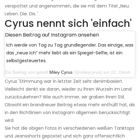
verspottet und angenommen, die sie mit dem Titel „Neu.
Leben. Die. Dis. '
Cyrus nennt sich 'einfach'
Diesen Beitrag auf Instagram ansehen
Ich werde von Tag zu Tag grundlegender. Das einzige, was
das „neue Ich“ mehr liebt als ein Spiegel-Selfie, ist ein
selbstgesteuertes.
Ein Beitrag von geteilt
Miley Cyrus
(@mileycyrus) am 22. Oktober 2019 um 11:39 Uhr PDT
Cyrus 'Stimmung war in letzter Zeit sehr denimbasiert.
Vielleicht denkt sie daran, wieder zu ihren Wurzeln im Land
zurückzukehren? Wie auch immer, wir graben ihren Stil.
Obwohl ein brandneuer Beitrag etwas mehr enthüllt hat, als
in den Richtlinien von Instagram allgemein berücksichtigt
wird.
Sie hat die obigen Fotos in verschiedenen weißen Tanktops
und Jeansshorts gepostet und sich ganz offensichtlich