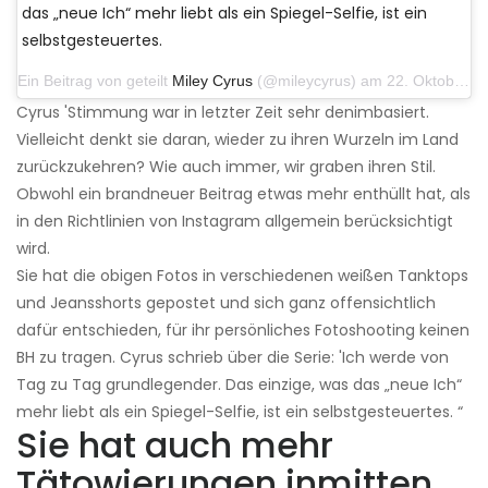
das „neue Ich“ mehr liebt als ein Spiegel-Selfie, ist ein
selbstgesteuertes.
Ein Beitrag von geteilt
Miley Cyrus
(@mileycyrus) am 22. Oktober 2019 um 11:39 Uhr PDT
Cyrus 'Stimmung war in letzter Zeit sehr denimbasiert.
Vielleicht denkt sie daran, wieder zu ihren Wurzeln im Land
zurückzukehren? Wie auch immer, wir graben ihren Stil.
Obwohl ein brandneuer Beitrag etwas mehr enthüllt hat, als
in den Richtlinien von Instagram allgemein berücksichtigt
wird.
Sie hat die obigen Fotos in verschiedenen weißen Tanktops
und Jeansshorts gepostet und sich ganz offensichtlich
dafür entschieden, für ihr persönliches Fotoshooting keinen
BH zu tragen. Cyrus schrieb über die Serie: 'Ich werde von
Tag zu Tag grundlegender. Das einzige, was das „neue Ich“
mehr liebt als ein Spiegel-Selfie, ist ein selbstgesteuertes. “
Sie hat auch mehr
Tätowierungen inmitten