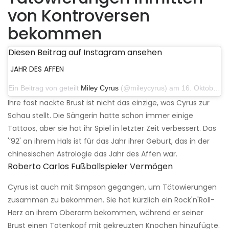
von Kontroversen
bekommen
Diesen Beitrag auf Instagram ansehen
JAHR DES AFFEN
Ein Beitrag von geteilt
Miley Cyrus
(@mileycyrus) am 16. Oktober 2019 um 19:04 Uhr PDT
Ihre fast nackte Brust ist nicht das einzige, was Cyrus zur
Schau stellt. Die Sängerin hatte schon immer einige
Tattoos, aber sie hat ihr Spiel in letzter Zeit verbessert. Das
'’92' an ihrem Hals ist für das Jahr ihrer Geburt, das in der
chinesischen Astrologie das Jahr des Affen war.
Roberto Carlos Fußballspieler Vermögen
Cyrus ist auch mit Simpson gegangen, um Tätowierungen
zusammen zu bekommen. Sie hat kürzlich ein Rock'n'Roll-
Herz an ihrem Oberarm bekommen, während er seiner
Brust einen Totenkopf mit gekreuzten Knochen hinzufügte.