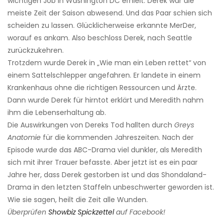
wichtigen Job in Washington DC erhielt. Derek war die
meiste Zeit der Saison abwesend. Und das Paar schien sich
scheiden zu lassen. Glücklicherweise erkannte MerDer,
worauf es ankam. Also beschloss Derek, nach Seattle
zurückzukehren.
Trotzdem wurde Derek in „Wie man ein Leben rettet“ von
einem Sattelschlepper angefahren. Er landete in einem
Krankenhaus ohne die richtigen Ressourcen und Ärzte.
Dann wurde Derek für hirntot erklärt und Meredith nahm
ihm die Lebenserhaltung ab.
Die Auswirkungen von Dereks Tod hallten durch
Greys
Anatomie
für die kommenden Jahreszeiten. Nach der
Episode wurde das ABC-Drama viel dunkler, als Meredith
sich mit ihrer Trauer befasste. Aber jetzt ist es ein paar
Jahre her, dass Derek gestorben ist und das Shondaland-
Drama in den letzten Staffeln unbeschwerter geworden ist.
Wie sie sagen, heilt die Zeit alle Wunden.
Überprüfen
Showbiz Spickzettel
auf Facebook!