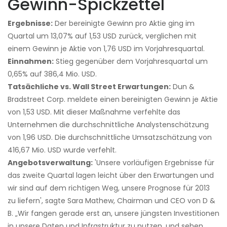
Gewinn-Spickzettel
Ergebnisse:
Der bereinigte Gewinn pro Aktie ging im
Quartal um 13,07% auf 1,53 USD zurück, verglichen mit
einem Gewinn je Aktie von 1,76 USD im Vorjahresquartal.
Einnahmen:
Stieg gegenüber dem Vorjahresquartal um
0,65% auf 386,4 Mio. USD.
Tatsächliche vs. Wall Street Erwartungen:
Dun &
Bradstreet Corp. meldete einen bereinigten Gewinn je Aktie
von 1,53 USD. Mit dieser Maßnahme verfehlte das
Unternehmen die durchschnittliche Analystenschätzung
von 1,96 USD. Die durchschnittliche Umsatzschätzung von
416,67 Mio. USD wurde verfehlt.
Angebotsverwaltung:
'Unsere vorläufigen Ergebnisse für
das zweite Quartal lagen leicht über den Erwartungen und
wir sind auf dem richtigen Weg, unsere Prognose für 2013
zu liefern', sagte Sara Mathew, Chairman und CEO von D &
B. „Wir fangen gerade erst an, unsere jüngsten Investitionen
in unsere Daten und Infrastruktur zu nutzen, und sehen