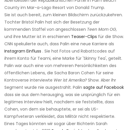
Abendessen der Republikanischen Partei in Palm Beach
County im Mar-a-Lago Resort von Donald Trump.
Sie ist auch bereit, zum kleinen Bildschirm zurückzukehren.
Tochter Bristol Palin hat sich der Besetzung der
kommenden Staffel von angeschlossen
Teen Mom OG,
und ihre Mutter ist in erschienen
Teaser-Clips
für die Show.
CNN spekulierte auch, dass Palin eine neue Karriere als
Instagram Einfluss
. Sie hat Fotos und Rabattcodes auf
ihrem Konto für Teami, eine Marke für 'Skinny Tea', geteilt.
Palin war auch eine von mehreren Persönlichkeiten des
öffentlichen Lebens, die Sacha Baron Cohen für seine
Kontroverse interviewte
Wer ist Amerika?
Show. Aber ihr
Segment wurde nie ausgestrahlt. Palin
sagte auf Facebook
dass sie aus dem herausging, was sie ursprünglich für ein
legitimes Interview hielt, nachdem sie feststellte, dass
Cohen, von dem sie behauptete, er sei als US-
Kampfveteran verkleidet, das Militär nicht respektierte.
Eines Tages könnten wir sogar über Richterin Sarah